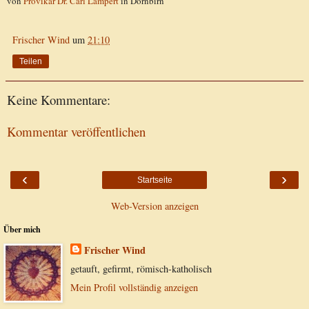
von
Provikar Dr. Carl Lampert
in Dornbirn
Frischer Wind
um
21:10
Teilen
Keine Kommentare:
Kommentar veröffentlichen
‹
›
Startseite
Web-Version anzeigen
Über mich
Frischer Wind
getauft, gefirmt, römisch-katholisch
Mein Profil vollständig anzeigen