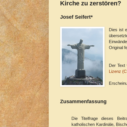
Kirche zu zerstören?
Josef Seifert*
Dies ist 
übersetzt
Einwände 
Original f
Der Text 
Lizenz (C
Erschein
Zusammenfassung
Die Titelfrage dieses Beit
katholischen Kardinäle, Bisc