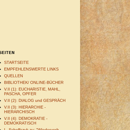
SEITEN
STARTSEITE
EMPFEHLENSWERTE LINKS
QUELLEN
BIBLIOTHEK/ ONLINE-BÜCHER
V.II (1): EUCHARISTIE, MAHL,
PASCHA, OPFER
V.II (2): DIALOG und GESPRÄCH
V.II (3): HIERARCHIE -
HIERARCHISCH
V.II (4): DEMOKRATIE -
DEMOKRATISCH
L. Scheffczyk zu: "Wiederverh.