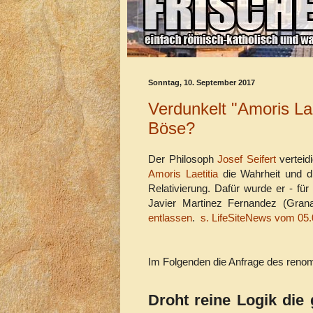
Sonntag, 10. September 2017
Verdunkelt "Amoris La
Böse?
Der Philosoph
Josef Seifert
verteid
Amoris Laetitia
die Wahrheit und di
Relativierung. Dafür wurde er - für
Javier Martinez Fernandez (Grana
entlassen
.
s. LifeSiteNews vom 05
Im Folgenden die Anfrage des renom
Droht reine Logik die