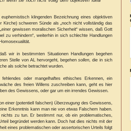
ch wenn sie noch nicht völlig dem objektiven Ideal
 euphemistisch klingenden Bezeichnung eines objektiven
r Kirche) schweren Sünde als „noch nicht vollständig das
t „einer gewissen moralischen Sicherheit“ wissen, daß Gott
bel zu verhindern“, weiterhin in sich schlechte Handlungen
Homosexualität.
aß wir in bestimmten Situationen Handlungen begehen
deren Stelle von AL hervorgeht, begehen
sollen
, die in sich
che als solche betrachtet wurden.
n fehlendes oder mangelhaftes ethisches Erkennen, ein
wäche des freien Willens zuschreiben kann, geht es hier
auben des Gewissens, oder gar um ein irrendes Gewissen.
on einer (potentiell falschen)
Überzeugung
des Gewissens,
eine Erkenntnis kann man nie von etwas Falschem haben.
nichts zu tun. Er bestimmt nur, ob ein problematisches,
rteil begründet werden kann. Doch hat dies nichts mit der
eit eines problematischen oder assertorischen Urteils folgt