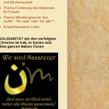
und Kirchenaustritt
Thema Forderung des Diakonats
für Frauen
Thema Wandlungsworte "pro
multis": "für viele" oder "für alle"?
Empfehlenswerte Links
SOLIDARITÄT mit den verfolgten
Christen im Irak, in Syrien und
dem ganzen Nahen Osten