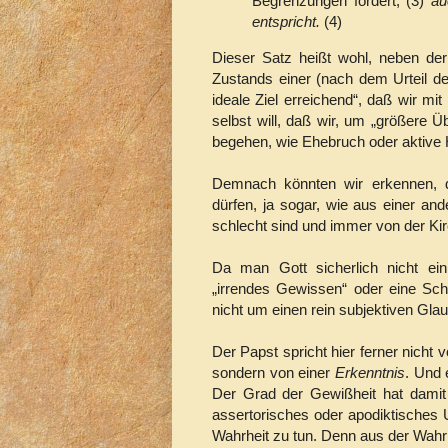
Begrenzungen fordert, (3)
au
entspricht.
(4)
Dieser Satz heißt wohl, neben der
Zustands einer (nach dem Urteil de
ideale Ziel erreichend“, daß wir mi
selbst will, daß wir, um „größere Ü
begehen, wie Ehebruch oder aktive 
Demnach könnten wir erkennen, d
dürfen, ja sogar, wie aus einer an
schlecht sind und immer von der Kir
Da man Gott sicherlich nicht ei
„irrendes Gewissen“ oder eine Sch
nicht um einen rein subjektiven Gl
Der Papst spricht hier ferner nicht v
sondern von einer
Erkenntnis
. Und 
Der Grad der Gewißheit hat damit 
assertorisches oder apodiktisches U
Wahrheit zu tun. Denn aus der Wahrh