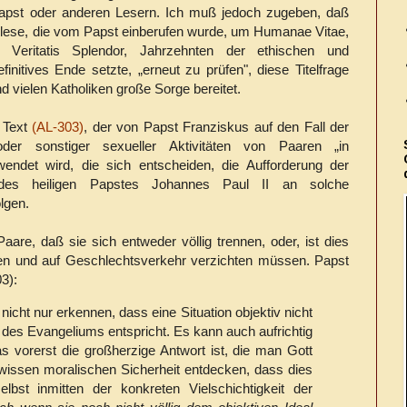
Papst oder anderen Lesern. Ich muß jedoch zugeben, daß
 lese, die vom Papst einberufen wurde, um Humanae Vitae,
r Veritatis Splendor, Jahrzehnten der ethischen und
initives Ende setzte, „erneut zu prüfen", diese Titelfrage
d vielen Katholiken große Sorge bereitet.
 Text
(AL-303)
, der von Papst Franziskus auf den Fall der
der sonstiger sexueller Aktivitäten von Paaren „in
endet wird, die sich entscheiden, die Aufforderung der
s heiligen Papstes Johannes Paul II an solche
lgen.
aare, daß sie sich entweder völlig trennen, oder, ist dies
ben und auf Geschlechtsverkehr verzichten müssen. Papst
3):
cht nur erkennen, dass eine Situation objektiv nicht
des Evangeliums entspricht. Es kann auch aufrichtig
s vorerst die großherzige Antwort ist, die man Gott
wissen moralischen Sicherheit entdecken, dass dies
elbst inmitten der konkreten Vielschichtigkeit der