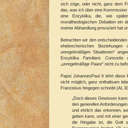
sich zöge, oder nicht, ganz dem 
das, was ich über eine Kommission
eine Enzyklika, die, wie späte
moraltheologischen Debatten ein def
meiner Abhandlung provoziert hat un
Betrachten wir den entscheidenden
ehebrecherischen Beziehungen o
unregelmäßigen Situationen“ angew
Enzyklika
Familiaris Consortio
de
„unregelmäßige Paare“ nicht zu befo
Papst JohannesPaul II lehrt diese P
nicht möglich, ganz enthaltsam le
Franziskus hingegen schreibt (AL 30
„Doch dieses Gewissen kann ni
den generellen Anforderungen 
und ehrlich das erkennen, wa
geben kann, und mit einer ge
die Hingabe ist, die Gott s