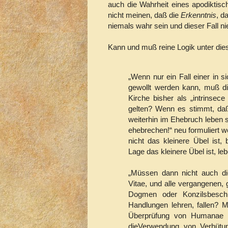
auch die Wahrheit eines apodiktisc
nicht meinen, daß die
Erkenntnis
, d
niemals wahr sein und dieser Fall ni
Kann und muß reine Logik unter die
„Wenn nur ein Fall einer in s
gewollt werden kann, muß di
Kirche bisher als „intrinsece
gelten? Wenn es stimmt, daß
weiterhin im Ehebruch leben so
ehebrechen!“ neu formuliert w
nicht das kleinere Übel ist
Lage das kleinere Übel ist, leb
„Müssen dann nicht auch d
Vitae, und alle vergangenen,
Dogmen oder Konzilsbeschl
Handlungen lehren, fallen? 
Überprüfung von Humanae V
dieVerwendung von Verhütun