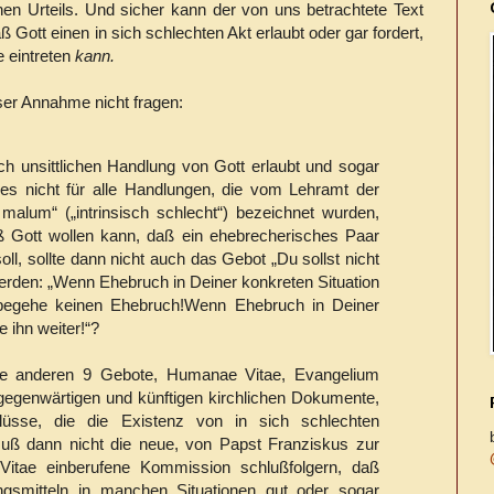
hen Urteils. Und sicher kann der von uns betrachtete Text
aß Gott einen in sich schlechten Akt erlaubt oder gar fordert,
e eintreten
kann.
ser Annahme nicht fragen:
ich unsittlichen Handlung von Gott erlaubt und sogar
es nicht für alle Handlungen, die vom Lehramt der
 malum“ („intrinsisch schlecht“) bezeichnet wurden,
 Gott wollen kann, daß ein ehebrecherisches Paar
ll, sollte dann nicht auch das Gebot „Du sollst nicht
erden: „Wenn Ehebruch in Deiner konkreten Situation
, begehe keinen Ehebruch!Wenn Ehebruch in Deiner
e ihn weiter!“?
ie anderen 9 Gebote, Humanae Vitae, Evangelium
 gegenwärtigen und künftigen kirchlichen Dokumente,
üsse, die die Existenz von in sich schlechten
Muß dann nicht die neue, von Papst Franziskus zur
itae einberufene Kommission schlußfolgern, daß
gsmitteln in manchen Situationen gut oder sogar