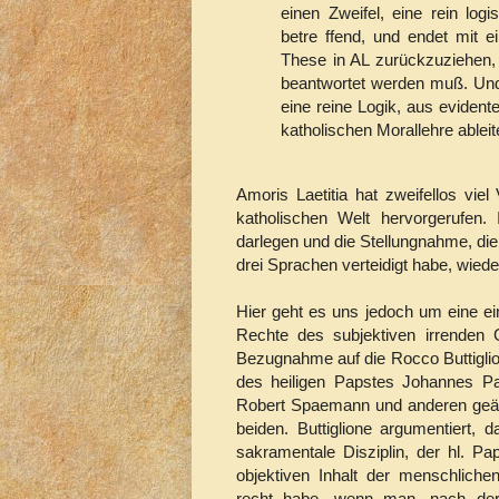
einen Zweifel, eine rein lo
betre ffend, und endet mit 
These in AL zurückzuziehen, 
beantwortet werden muß. Und
eine reine Logik, aus eviden
katholischen Morallehre ablei
Amoris Laetitia hat zweifellos vie
katholischen Welt hervorgerufen.
darlegen und die Stellungnahme, di
drei Sprachen verteidigt habe, wiede
Hier geht es uns jedoch um eine ei
Rechte des subjektiven irrenden
Bezugnahme auf die Rocco Buttigli
des heiligen Papstes Johannes Pa
Robert Spaemann und anderen geäuß
beiden. Buttiglione argumentiert,
sakramentale Disziplin, der hl. P
objektiven Inhalt der menschlich
recht habe, wenn man, nach der 