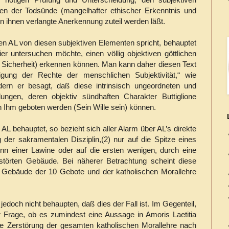
en der Todsünde (mangelhafter ethischer Erkenntnis und
n ihnen verlangte Anerkennung zuteil werden läßt.
n AL von diesen subjektiven Elementen spricht, behauptet
ier untersuchen möchte, einen völlig objektiven göttlichen
er Sicherheit) erkennen können. Man kann daher diesen Text
igung der Rechte der menschlichen Subjektivität,“ wie
ndern er besagt, daß diese intrinsisch ungeordneten und
ungen, deren objektiv sündhaften Charakter Buttiglione
on Ihm geboten werden (Sein Wille sein) können.
AL behauptet, so bezieht sich aller Alarm über AL’s direkte
er sakramentalen Disziplin,(2) nur auf die Spitze eines
n einer Lawine oder auf die ersten wenigen, durch eine
törten Gebäude. Bei näherer Betrachtung scheint diese
Gebäude der 10 Gebote und der katholischen Morallehre
 jedoch nicht behaupten, daß dies der Fall ist. Im Gegenteil,
r Frage, ob es zumindest eine Aussage in Amoris Laetitia
ie Zerstörung der gesamten katholischen Morallehre nach