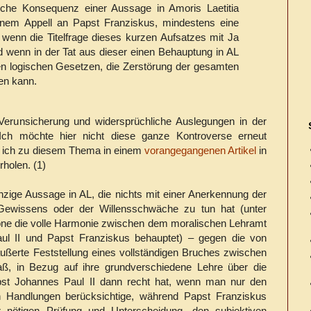
gische Konsequenz einer Aussage in Amoris Laetitia
einem Appell an Papst Franziskus, mindestens eine
wenn die Titelfrage dieses kurzen Aufsatzes mit Ja
 wenn in der Tat aus dieser einen Behauptung in AL
ten logischen Gesetzen, die Zerstörung der gesamten
ten kann.
l Verunsicherung und widersprüchliche Auslegungen in der
 Ich möchte hier nicht diese ganze Kontroverse erneut
e ich zu diesem Thema in einem
vorangegangenen Artikel
in
rholen. (1)
nzige Aussage in AL, die nichts mit einer Anerkennung der
 Gewissens oder der Willensschwäche zu tun hat (unter
one die volle Harmonie zwischen dem moralischen Lehramt
ul II und Papst Franziskus behauptet) – gegen die von
erte Feststellung eines vollständigen Bruches zwischen
 daß, in Bezug auf ihre grundverschiedene Lehre über die
apst Johannes Paul II dann recht hat, wenn man nur den
en Handlungen berücksichtige, während Papst Franziskus
nötigen Prüfung und Unterscheidung, den subjektiven