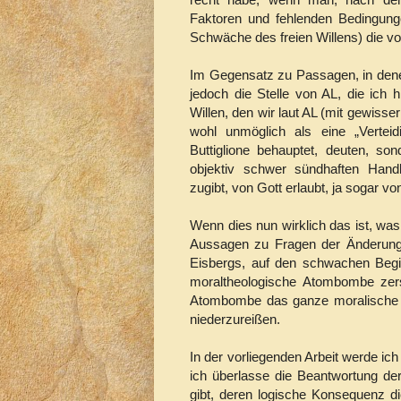
Faktoren und fehlenden Bedingung
Schwäche des freien Willens) die vo
Im Gegensatz zu Passagen, in dene
jedoch die Stelle von AL, die ich h
Willen, den wir laut AL (mit gewiss
wohl unmöglich als eine „Verteid
Buttiglione behauptet, deuten, so
objektiv schwer sündhaften Handl
zugibt, von Gott erlaubt, ja sogar v
Wenn dies nun wirklich das ist, was 
Aussagen zu Fragen der Änderung d
Eisbergs, auf den schwachen Begin
moraltheologische Atombombe zers
Atombombe das ganze moralische 
niederzureißen.
In der vorliegenden Arbeit werde ich
ich überlasse die Beantwortung de
gibt, deren logische Konsequenz d