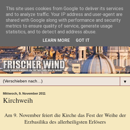
This site uses cookies from Google to deliver its services
and to analyze traffic. Your IP address and user-agent are
shared with Google along with performance and security
metrics to ensure quality of service, generate usage
statistics, and to detect and address abuse.
LEARN MORE
GOT IT
▼
Mittwoch, 9. November 2011
Kirchweih
Am 9. November feiert die Kirche das Fest der Weihe der
Erzbasilika des allerheiligsten Erlösers