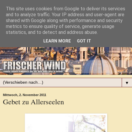
This site uses cookies from Google to deliver its services
and to analyze traffic. Your IP address and user-agent are
shared with Google along with performance and security
metrics to ensure quality of service, generate usage
statistics, and to detect and address abuse.
LEARN MORE
GOT IT
▼
Mittwoch, 2. November 2011
Gebet zu Allerseelen