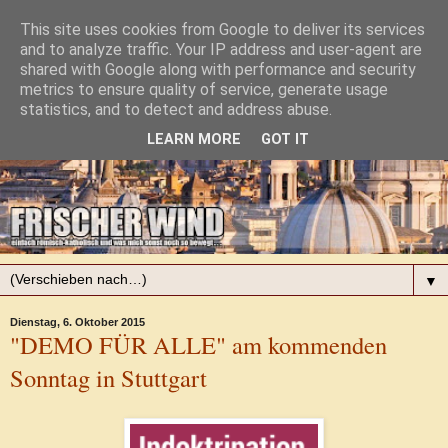
This site uses cookies from Google to deliver its services
and to analyze traffic. Your IP address and user-agent are
shared with Google along with performance and security
metrics to ensure quality of service, generate usage
statistics, and to detect and address abuse.
LEARN MORE
GOT IT
▼
Dienstag, 6. Oktober 2015
"DEMO FÜR ALLE" am kommenden
Sonntag in Stuttgart