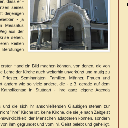
n, dass er -
enzen seines
t derjenigen
liebten - ja
en Messritus
 Weg aus der
krise sehen.
deren Reihen
Berufungen
s erster Hand ein Bild machen können, von denen, die von
e Lehre der Kirche auch weiterhin unverkürzt und mutig zu
 Priester, Seminariaten, Familien, Männer, Frauen und
ht ändern wie so viele andere, die - z.B. gerade auf dem
atholikentag in Stuttgart - ihre ganz eigene Agenda
us und die sich ihr anschließenden Gläubigen stehen zur
cht "ihre" Kirche ist, keine Kirche, die sie je nach Zeitgeist
enswirklichkeit" der Menschen adaptieren können, sondern
, von ihm gegründet und vom hl. Geist belebt und geheiligt.