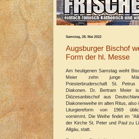
Samstag, 28. Mai 2022
Augsburger Bischof wei
Form der hl. Messe
Am heutigenen Samstag weiht Bis
Meier zehn junge Mä
Priesterbruderschaft St. Petru
Diakonen. Dr. Bertram Meier is
Diözesanbischof aus Deutschlan
Diakonenweihe im alten Ritus, also i
Liturgiereform von 1969 übli
vornimmt. Die Weihe findet im "Al
der Kirche St. Peter und Paul zu L
Allgäu, statt.