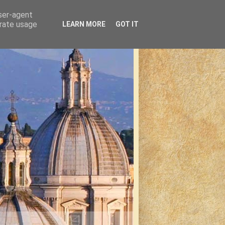
user-agent
erate usage
LEARN MORE
GOT IT