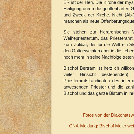
ER ist der Herr. Die Kirche der mysti
Heiligung durch die geoffenbarten 
und Zweck der Kirche. Nicht (Ab-)
manchen als neue Offenbarungsquel
Sie stehen zur hierarchischen 
Weihepriestertum, das Priesteramt,
zum Zölibat, der für die Welt ein S
den Gottgeweihten aber in die Lebe
noch mehr in seine Nachfolge treten 
Bischof Bertram ist herzlich willk
vieler Hinsicht bestehenden)
Priesteramtskandidaten des intern
anwesenden Priester und die zah
Bischof und das ganze Bistum in ihr
Fotos von der Diakonatsw
CNA-Meldung: Bischof Meier wei