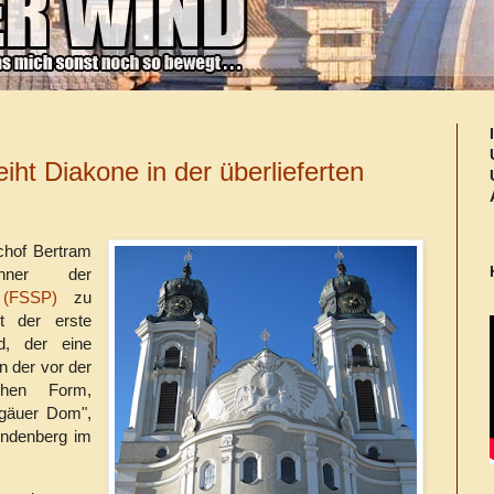
ht Diakone in der überlieferten
chof Bertram
nner der
s
(FSSP)
zu
t der erste
d, der eine
n der vor der
chen Form,
lgäuer Dom",
indenberg im