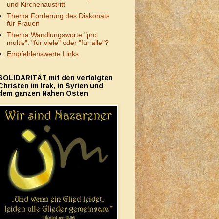
und Kirchenaustritt
Thema Forderung des Diakonats
für Frauen
Thema Wandlungsworte "pro
multis": "für viele" oder "für alle"?
Empfehlenswerte Links
SOLIDARITÄT mit den verfolgten
Christen im Irak, in Syrien und
dem ganzen Nahen Osten