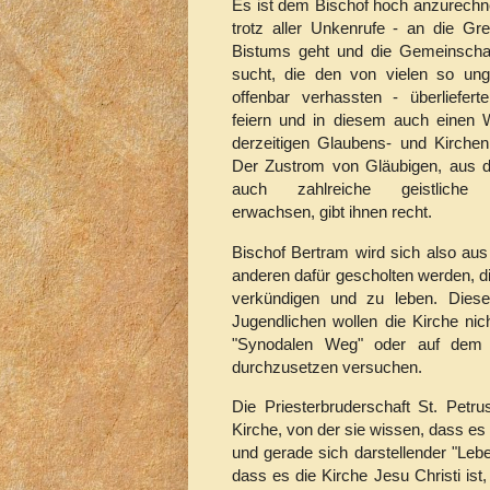
Es ist dem Bischof hoch anzurechne
trotz aller Unkenrufe - an die Gr
Bistums geht und die Gemeinschaf
sucht, die den von vielen so unge
offenbar verhassten - überliefert
feiern und in diesem auch einen
derzeitigen Glaubens- und Kirchen
Der Zustrom von Gläubigen, aus 
auch zahlreiche geistliche 
erwachsen, gibt ihnen recht.
Bischof Bertram wird sich also au
anderen dafür gescholten werden, di
verkündigen und zu leben. Diese
Jugendlichen wollen die Kirche nic
"Synodalen Weg" oder auf dem K
durchzusetzen versuchen.
Die Priesterbruderschaft St. Petr
Kirche, von der sie wissen, dass es ni
und gerade sich darstellender "Leb
dass es die Kirche Jesu Christi ist