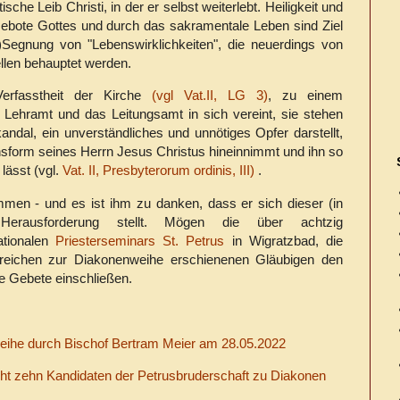
sche Leib Christi, in der er selbst weiterlebt. Heiligkeit und
Gebote Gottes und durch das sakramentale Leben sind Ziel
Segnung von "Lebenswirklichkeiten", die neuerdings von
len behauptet werden.
Verfasstheit der Kirche
(vgl Vat.II, LG 3)
, zu einem
 Lehramt und das Leitungsamt in sich vereint, sie stehen
kandal, ein unverständliches und unnötiges Opfer darstellt,
nsform seines Herrn Jesus Christus hineinnimmt und ihn so
lässt (vgl.
Vat. II, Presbyterorum ordinis, III)
.
ommen - und es ist ihm zu danken, dass er sich dieser (in
 Herausforderung stellt. Mögen die über achtzig
ationalen
Priesterseminars St. Petrus
in Wigratzbad, die
lreichen zur Diakonenweihe erschienenen Gläubigen den
e Gebete einschließen.
eihe durch Bischof Bertram Meier am 28.05.2022
ht zehn Kandidaten der Petrusbruderschaft zu Diakonen