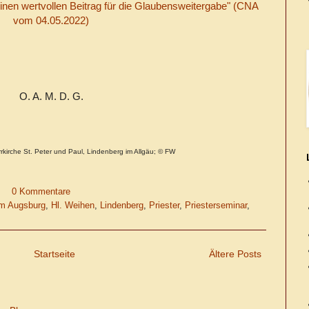
 einen wertvollen Beitrag für die Glaubensweitergabe" (CNA
vom 04.05.2022)
O. A. M. D. G.
rkirche St. Peter und Paul, Lindenberg im Allgäu; © FW
0 Kommentare
m Augsburg
,
Hl. Weihen
,
Lindenberg
,
Priester
,
Priesterseminar
,
Startseite
Ältere Posts