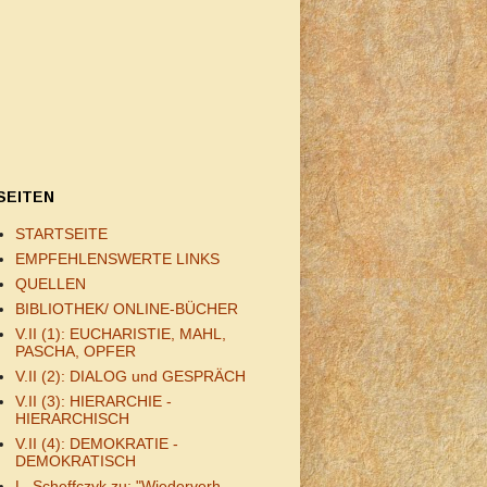
SEITEN
STARTSEITE
EMPFEHLENSWERTE LINKS
QUELLEN
BIBLIOTHEK/ ONLINE-BÜCHER
V.II (1): EUCHARISTIE, MAHL,
PASCHA, OPFER
V.II (2): DIALOG und GESPRÄCH
V.II (3): HIERARCHIE -
HIERARCHISCH
V.II (4): DEMOKRATIE -
DEMOKRATISCH
L. Scheffczyk zu: "Wiederverh.