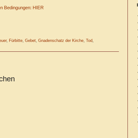
uen Bedingungen: HIER
euer
,
Fürbitte
,
Gebet
,
Gnadenschatz der Kirche
,
Tod
,
ichen