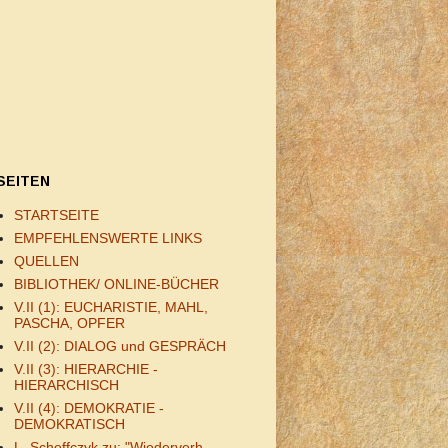
SEITEN
STARTSEITE
EMPFEHLENSWERTE LINKS
QUELLEN
BIBLIOTHEK/ ONLINE-BÜCHER
V.II (1): EUCHARISTIE, MAHL,
PASCHA, OPFER
V.II (2): DIALOG und GESPRÄCH
V.II (3): HIERARCHIE -
HIERARCHISCH
V.II (4): DEMOKRATIE -
DEMOKRATISCH
L. Scheffczyk zu: "Wiederverh.