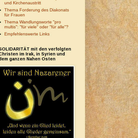
und Kirchenaustritt
Thema Forderung des Diakonats
für Frauen
Thema Wandlungsworte "pro
multis": "für viele" oder "für alle"?
Empfehlenswerte Links
SOLIDARITÄT mit den verfolgten
Christen im Irak, in Syrien und
dem ganzen Nahen Osten