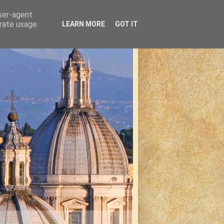
user-agent
erate usage
LEARN MORE
GOT IT