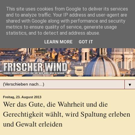
This site uses cookies from Google to deliver its services
and to analyze traffic. Your IP address and user-agent are
shared with Google along with performance and security
metrics to ensure quality of service, generate usage
statistics, and to detect and address abuse.
LEARN MORE
GOT IT
▼
Freitag, 23. August 2013
Wer das Gute, die Wahrheit und die
Gerechtigkeit wählt, wird Spaltung erleben
und Gewalt erleiden