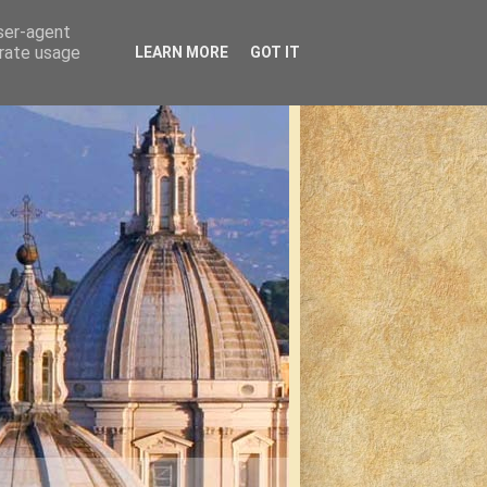
user-agent
erate usage
LEARN MORE
GOT IT