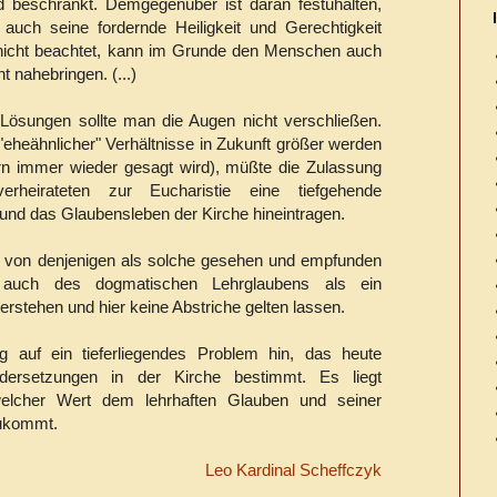
d beschränkt. Demgegenüber ist daran festuhalten,
uch seine fordernde Heiligkeit und Gerechtigkeit
" nicht beachtet, kann im Grunde den Menschen auch
t nahebringen. (...)
 Lösungen sollte man die Augen nicht verschließen.
eheähnlicher" Verhältnisse in Zukunft größer werden
kern immer wieder gesagt wird), müßte die Zulassung
rheirateten zur Eucharistie eine tiefgehende
 und das Glaubensleben der Kirche hineintragen.
ur von denjenigen als solche gesehen und empfunden
t auch des dogmatischen Lehrglaubens als ein
erstehen und hier keine Abstriche gelten lassen.
g auf ein tieferliegendes Problem hin, das heute
ndersetzungen in der Kirche bestimmt. Es liegt
welcher Wert dem lehrhaften Glauben und seiner
zukommt.
Leo Kardinal Scheffczyk