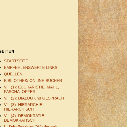
SEITEN
STARTSEITE
EMPFEHLENSWERTE LINKS
QUELLEN
BIBLIOTHEK/ ONLINE-BÜCHER
V.II (1): EUCHARISTIE, MAHL,
PASCHA, OPFER
V.II (2): DIALOG und GESPRÄCH
V.II (3): HIERARCHIE -
HIERARCHISCH
V.II (4): DEMOKRATIE -
DEMOKRATISCH
L. Scheffczyk zu: "Wiederverh.