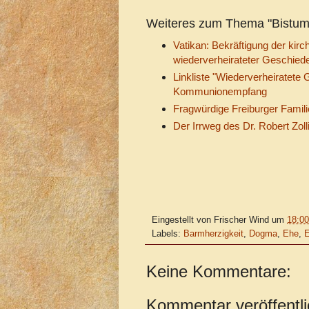
Weiteres zum Thema "Bistum
Vatikan: Bekräftigung der ki
wiederverheirateter Geschied
Linkliste "Wiederverheiratet
Kommunionempfang
Fragwürdige Freiburger Famili
Der Irrweg des Dr. Robert Zoll
Eingestellt von
Frischer Wind
um
18:00
Labels:
Barmherzigkeit
,
Dogma
,
Ehe
,
E
Keine Kommentare:
Kommentar veröffentl