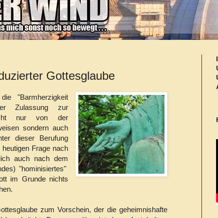
duzierter Gottesglaube
die "Barmherzigkeit
r Zulassung zur
icht nur von der
weisen sondern auch
ter dieser Berufung
r heutigen Frage nach
tlich auch nach dem
ndes) "hominisiertes"
ott im Grunde nichts
hen.
Gottesglaube zum Vorschein, der die geheimnishafte