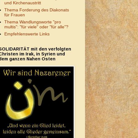
und Kirchenaustritt
Thema Forderung des Diakonats
für Frauen
Thema Wandlungsworte "pro
multis": "für viele" oder "für alle"?
Empfehlenswerte Links
SOLIDARITÄT mit den verfolgten
Christen im Irak, in Syrien und
dem ganzen Nahen Osten