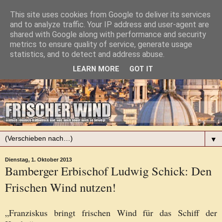
This site uses cookies from Google to deliver its services
and to analyze traffic. Your IP address and user-agent are
shared with Google along with performance and security
metrics to ensure quality of service, generate usage
statistics, and to detect and address abuse.
LEARN MORE
GOT IT
▼
Dienstag, 1. Oktober 2013
Bamberger Erbischof Ludwig Schick: Den
Frischen Wind nutzen!
„Franziskus bringt frischen Wind für das Schiff der