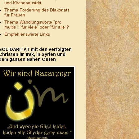
und Kirchenaustritt
Thema Forderung des Diakonats
für Frauen
Thema Wandlungsworte "pro
multis": "für viele" oder "für alle"?
Empfehlenswerte Links
SOLIDARITÄT mit den verfolgten
Christen im Irak, in Syrien und
dem ganzen Nahen Osten