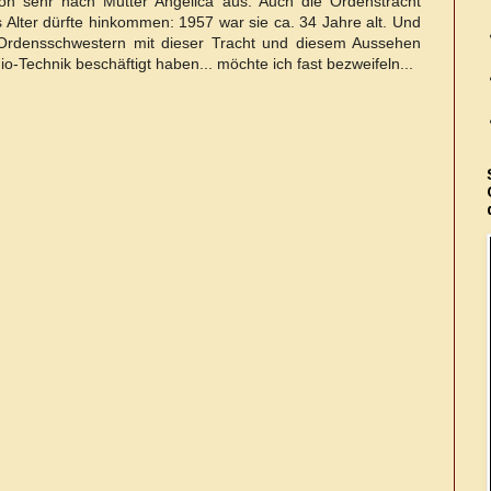
chon sehr nach Mutter Angelica aus. Auch die Ordenstracht
 Alter dürfte hinkommen: 1957 war sie ca. 34 Jahre alt. Und
Ordensschwestern mit dieser Tracht und diesem Aussehen
io-Technik beschäftigt haben... möchte ich fast bezweifeln...