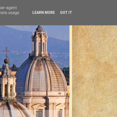
user-agent
erate usage
LEARN MORE
GOT IT