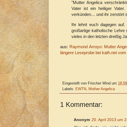
"Mutter Angelica verschränk
Vater ist ein heiliger Vate
verkünden… und ihr zerstört si
Ihr lehnt euch dagegen auf.
großartige katholische Lehre n
vieles in den letzten dreißig J
aus:
Raymond Arroyo: Mutter Angeli
längere Leseprobe bei kath.net vom
Eingestellt von
Frischer Wind
um
18:59
Labels:
EWTN
,
Mother Angelica
1 Kommentar:
Anonym
20. April 2013 um 