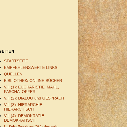
SEITEN
STARTSEITE
EMPFEHLENSWERTE LINKS
QUELLEN
BIBLIOTHEK/ ONLINE-BÜCHER
V.II (1): EUCHARISTIE, MAHL,
PASCHA, OPFER
V.II (2): DIALOG und GESPRÄCH
V.II (3): HIERARCHIE -
HIERARCHISCH
V.II (4): DEMOKRATIE -
DEMOKRATISCH
L. Scheffczyk zu: "Wiederverh.