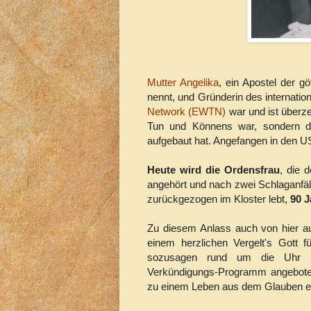
Mutter Angelika
, ein Apostel der g
nennt, und Gründerin des internati
Network (EWTN)
war und ist überze
Tun und Könnens war, sondern da
aufgebaut hat. Angefangen in den USA
Heute wird die Ordensfrau
, die 
angehört und nach zwei Schlaganfäl
zurückgezogen im Kloster lebt,
90 J
Zu diesem Anlass auch von hier a
einem herzlichen Vergelt's Gott 
sozusagen rund um die Uhr ein 
Verkündigungs-Programm angebote
zu einem Leben aus dem Glauben e