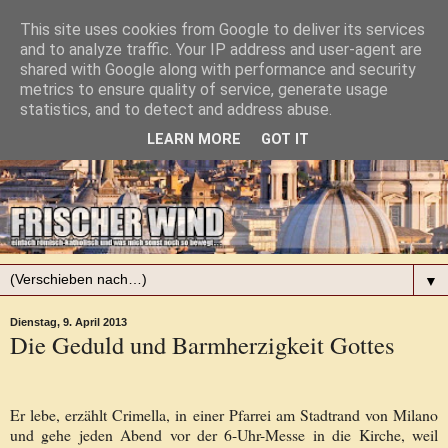
This site uses cookies from Google to deliver its services
and to analyze traffic. Your IP address and user-agent are
shared with Google along with performance and security
metrics to ensure quality of service, generate usage
statistics, and to detect and address abuse.
LEARN MORE
GOT IT
▼
Dienstag, 9. April 2013
Die Geduld und Barmherzigkeit Gottes
Er lebe, erzählt Crimella, in einer Pfarrei am Stadtrand von Milano
und gehe jeden Abend vor der 6-Uhr-Messe in die Kirche, weil