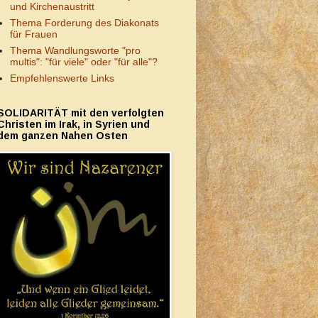
und Kirchenaustritt
Thema Forderung des Diakonats
für Frauen
Thema Wandlungsworte "pro
multis": "für viele" oder "für alle"?
Empfehlenswerte Links
SOLIDARITÄT mit den verfolgten
Christen im Irak, in Syrien und
dem ganzen Nahen Osten