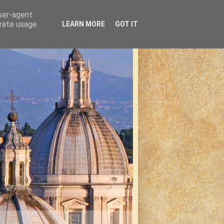
user-agent
erate usage
LEARN MORE
GOT IT