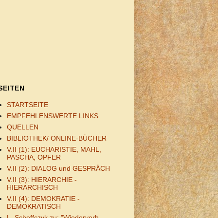
SEITEN
STARTSEITE
EMPFEHLENSWERTE LINKS
QUELLEN
BIBLIOTHEK/ ONLINE-BÜCHER
V.II (1): EUCHARISTIE, MAHL,
PASCHA, OPFER
V.II (2): DIALOG und GESPRÄCH
V.II (3): HIERARCHIE -
HIERARCHISCH
V.II (4): DEMOKRATIE -
DEMOKRATISCH
L. Scheffczyk zu: "Wiederverh.