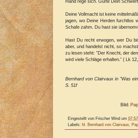
Hand rege sich. Gürte Dein Schwert
Deine Vollmacht ist keine mittelmäßi
jagen, wo Deine Herden furchtlos w
Schafe zahm. Du hast sie übernomm
Hast Du recht erwogen, wer Du bis
aber, und handelst nicht, so machst
zu lesen steht: "Der Knecht, der de
wird viele Schläge erhalten." ( Lk 1
Bernhard von Clairvaux in "Was ei
S. 51f
Bild:
Pap
Eingestellt von
Frischer Wind
um
07:57
Labels:
hl. Bernhard von Clairvaux
,
Pap