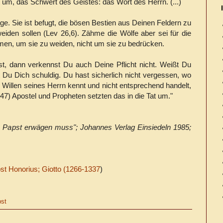
 um, das Schwert des Geistes: das Wort des Herrn.
(...)
ge. Sie ist befugt, die bösen Bestien aus Deinen Feldern zu
eiden sollen (Lev 26,6). Zähme die Wölfe aber sei für die
en, um sie zu weiden, nicht um sie zu bedrücken.
t, dann verkennst Du auch Deine Pflicht nicht. Weißt Du
 Du Dich schuldig. Du hast sicherlich nicht vergessen, wo
n Willen seines Herrn kennt und nicht entsprechend handelt,
2,47) Apostel und Propheten setzten das in die Tat um."
n Papst erwägen muss"; Johannes Verlag Einsiedeln 1985;
st Honorius; Giotto (1266-1337
)
st