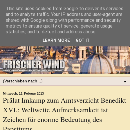
This site uses cookies from Google to deliver its services
and to analyze traffic. Your IP address and user-agent are
shared with Google along with performance and security
metrics to ensure quality of service, generate usage
statistics, and to detect and address abuse.
LEARN MORE
GOT IT
▼
Mittwoch, 13. Februar 2013
Prälat Imkamp zum Amtsverzicht Benedikt
XVI.: Weltweite Aufmerksamkeit ist
Zeichen für enorme Bedeutung des
Papsttums