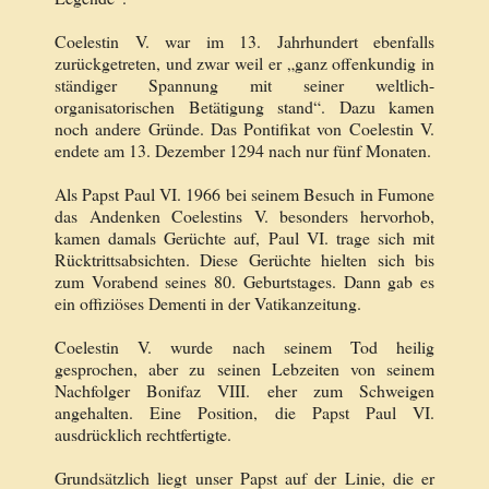
Coelestin V. war im 13. Jahrhundert ebenfalls
zurückgetreten, und zwar weil er „ganz offenkundig in
ständiger Spannung mit seiner weltlich-
organisatorischen Betätigung stand“. Dazu kamen
noch andere Gründe. Das Pontifikat von Coelestin V.
endete am 13. Dezember 1294 nach nur fünf Monaten.
Als Papst Paul VI. 1966 bei seinem Besuch in Fumone
das Andenken Coelestins V. besonders hervorhob,
kamen damals Gerüchte auf, Paul VI. trage sich mit
Rücktrittsabsichten. Diese Gerüchte hielten sich bis
zum Vorabend seines 80. Geburtstages. Dann gab es
ein offiziöses Dementi in der Vatikanzeitung.
Coelestin V. wurde nach seinem Tod heilig
gesprochen, aber zu seinen Lebzeiten von seinem
Nachfolger Bonifaz VIII. eher zum Schweigen
angehalten. Eine Position, die Papst Paul VI.
ausdrücklich rechtfertigte.
Grundsätzlich liegt unser Papst auf der Linie, die er