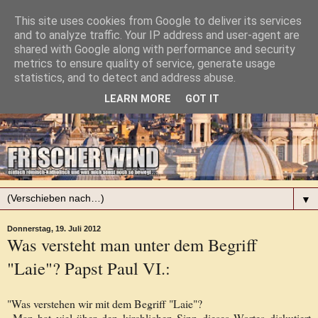
This site uses cookies from Google to deliver its services
and to analyze traffic. Your IP address and user-agent are
shared with Google along with performance and security
metrics to ensure quality of service, generate usage
statistics, and to detect and address abuse.
LEARN MORE
GOT IT
▼
Donnerstag, 19. Juli 2012
Was versteht man unter dem Begriff
"Laie"? Papst Paul VI.:
"Was verstehen wir mit dem Begriff "Laie"?
Man hat viel über den kirchlichen Sinn dieses Wortes diskutiert