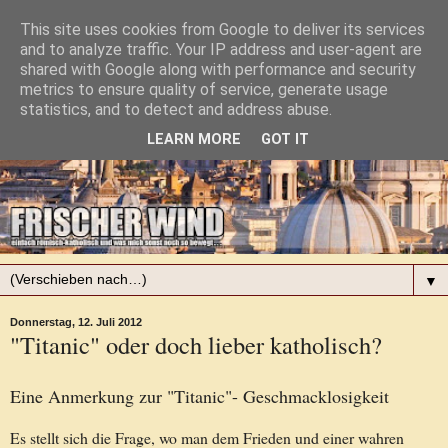
This site uses cookies from Google to deliver its services
and to analyze traffic. Your IP address and user-agent are
shared with Google along with performance and security
metrics to ensure quality of service, generate usage
statistics, and to detect and address abuse.
LEARN MORE
GOT IT
▼
Donnerstag, 12. Juli 2012
"Titanic" oder doch lieber katholisch?
Eine Anmerkung zur "Titanic"- Geschmacklosigkeit
Es stellt sich die Frage, wo man dem Frieden und einer wahren