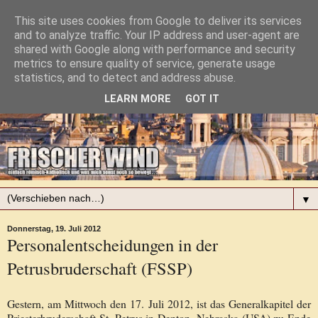
This site uses cookies from Google to deliver its services
and to analyze traffic. Your IP address and user-agent are
shared with Google along with performance and security
metrics to ensure quality of service, generate usage
statistics, and to detect and address abuse.
LEARN MORE
GOT IT
▼
Donnerstag, 19. Juli 2012
Personalentscheidungen in der
Petrusbruderschaft (FSSP)
Gestern, am Mittwoch den 17. Juli 2012, ist das Generalkapitel der
Priesterbruderschaft St. Petrus in Denton, Nebraska (USA) zu Ende