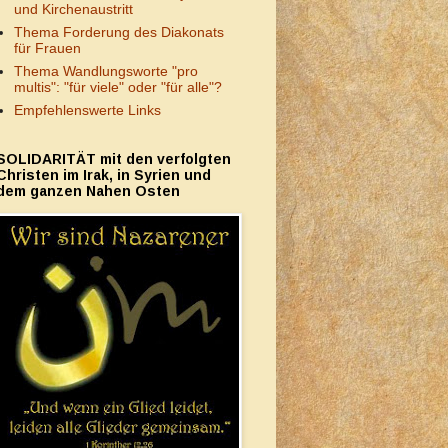
und Kirchenaustritt
Thema Forderung des Diakonats
für Frauen
Thema Wandlungsworte "pro
multis": "für viele" oder "für alle"?
Empfehlenswerte Links
SOLIDARITÄT mit den verfolgten
Christen im Irak, in Syrien und
dem ganzen Nahen Osten