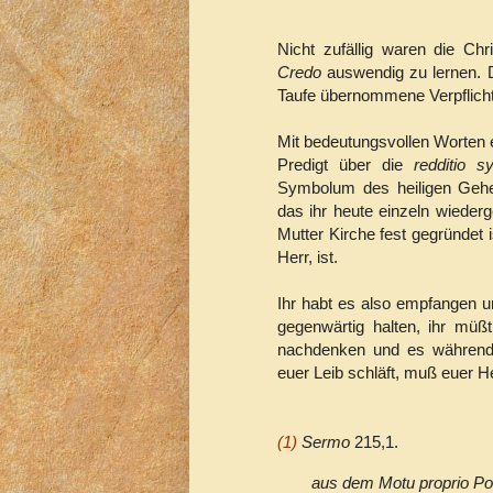
Nicht zufällig waren die Ch
Credo
auswendig zu lernen. D
Taufe übernommene Verpflicht
Mit bedeutungsvollen Worten er
Predigt über die
redditio 
Symbolum des heiligen Gehe
das ihr heute einzeln wiederg
Mutter Kirche fest gegründet 
Herr, ist.
Ihr habt es also empfangen 
gegenwärtig halten, ihr müß
nachdenken und es während 
euer Leib schläft, muß euer H
(1)
Sermo
215,1.
aus dem Motu proprio Por