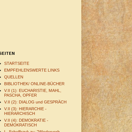
SEITEN
STARTSEITE
EMPFEHLENSWERTE LINKS
QUELLEN
BIBLIOTHEK/ ONLINE-BÜCHER
V.II (1): EUCHARISTIE, MAHL,
PASCHA, OPFER
V.II (2): DIALOG und GESPRÄCH
V.II (3): HIERARCHIE -
HIERARCHISCH
V.II (4): DEMOKRATIE -
DEMOKRATISCH
L. Scheffczyk zu: "Wiederverh.