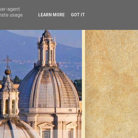
user-agent
erate usage
LEARN MORE
GOT IT