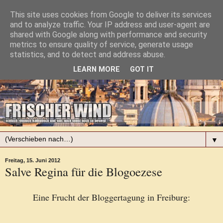
This site uses cookies from Google to deliver its services
and to analyze traffic. Your IP address and user-agent are
shared with Google along with performance and security
metrics to ensure quality of service, generate usage
statistics, and to detect and address abuse.
LEARN MORE
GOT IT
▼
Freitag, 15. Juni 2012
Salve Regina für die Blogoezese
Eine Frucht der Bloggertagung in Freiburg: