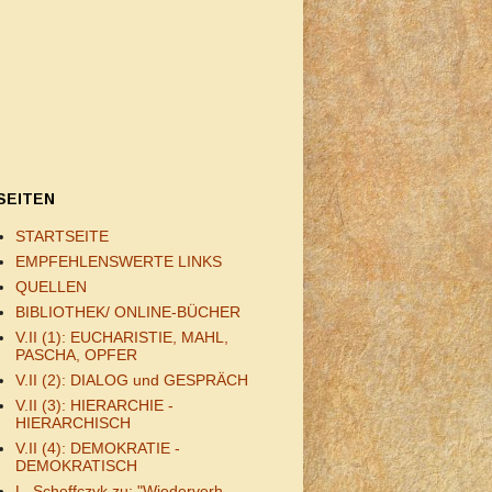
SEITEN
STARTSEITE
EMPFEHLENSWERTE LINKS
QUELLEN
BIBLIOTHEK/ ONLINE-BÜCHER
V.II (1): EUCHARISTIE, MAHL,
PASCHA, OPFER
V.II (2): DIALOG und GESPRÄCH
V.II (3): HIERARCHIE -
HIERARCHISCH
V.II (4): DEMOKRATIE -
DEMOKRATISCH
L. Scheffczyk zu: "Wiederverh.