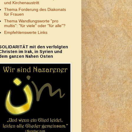
und Kirchenaustritt
Thema Forderung des Diakonats
für Frauen
Thema Wandlungsworte "pro
multis": "für viele" oder "für alle"?
Empfehlenswerte Links
SOLIDARITÄT mit den verfolgten
Christen im Irak, in Syrien und
dem ganzen Nahen Osten