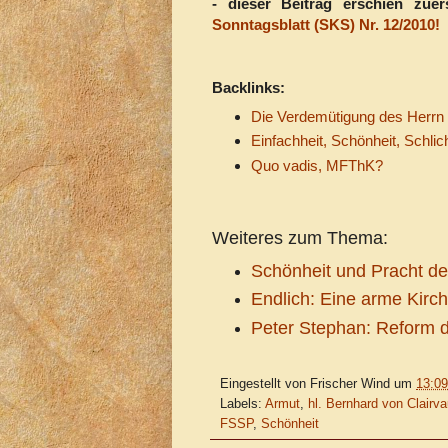
- dieser Beitrag erschien zue
Sonntagsblatt (SKS) Nr. 12/2010!
Backlinks:
Die Verdemütigung des Herrn
Einfachheit, Schönheit, Schli
Quo vadis, MFThK?
Weiteres zum Thema:
Schönheit und Pracht de
Endlich: Eine arme Kirch
Peter Stephan: Reform d
Eingestellt von
Frischer Wind
um
13:09
Labels:
Armut
,
hl. Bernhard von Clairv
FSSP
,
Schönheit