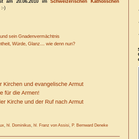
rst am 20.06.2010 im
Schweizerischen Katholischen
:-)
 und sein Gnadenvermächtnis
chtheit, Würde, Glanz… wie denn nun?
r Kirchen und evangelische Armut
e für die Armen!
er Kirche und der Ruf nach Armut
aux
,
hl. Dominikus
,
hl. Franz von Assisi
,
P. Bernward Deneke