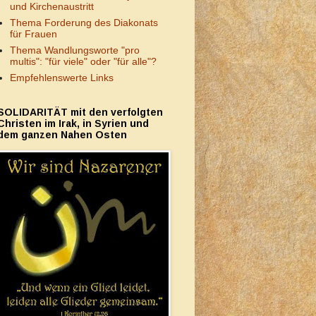
und Kirchenaustritt
Thema Forderung des Diakonats
für Frauen
Thema Wandlungsworte "pro
multis": "für viele" oder "für alle"?
Empfehlenswerte Links
SOLIDARITÄT mit den verfolgten
Christen im Irak, in Syrien und
dem ganzen Nahen Osten