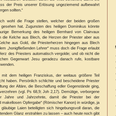
ass der Preis unserer Erlösung ungeziemend aufbewahrt
rgen sollten.“
ich wohl die Frage stellen, welcher der beiden großen
r gesehen hat. Zugunsten des heiligen Dominikus könnte
raurige Bemerkung des heiligen Bernhard von Clairvaux
en die Kelche aus Blech, die Herzen der Priester aber aus
elche aus Gold, die Priesterherzen hingegen aus Blech
dem „honigfließenden Lehrer“ muss doch die Frage erlaubt
erz des Priesters automatisch vergolde; und ob nicht die
stischen Gegenwart Jesu geradezu danach rufe, kostbare
erwenden.
mit dem heiligen Franziskus, der weitaus größere Teil
t haben. Persönlich schlichte und bescheidene Priester
tung der Altäre, die Beschaffung edler Gegenstände ging,
verzehren (vgl. Ps 68,9; Joh 2,17). Demütige, verborgene
er Jahre und Jahrzehnte, damit die Priester bei der
nd makellosen Opfergabe“ (Römischer Kanon) in würdige, ja
d gläubige Laien beteiligten sich hingebungsvoll daran, die
tendem Glanz erstrahlen zu lassen – auch heute noch gibt