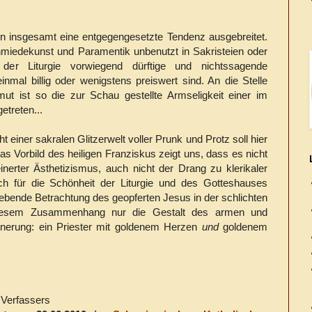
ten insgesamt eine entgegengesetzte Tendenz ausgebreitet.
iedekunst und Paramentik unbenutzt in Sakristeien oder
er Liturgie vorwiegend dürftige und nichtssagende
inmal billig oder wenigstens preiswert sind. An die Stelle
mut ist so die zur Schau gestellte Armseligkeit einer im
etreten...
t einer sakralen Glitzerwelt voller Prunk und Protz soll hier
 Vorbild des heiligen Franziskus zeigt uns, dass es nicht
inerter Ästhetizismus, auch nicht der Drang zu klerikaler
sich für die Schönheit der Liturgie und des Gotteshauses
liebende Betrachtung des geopferten Jesus in der schlichten
 diesem Zusammenhang nur die Gestalt des armen und
nnerung: ein Priester mit goldenem Herzen
und
goldenem
 Verfassers