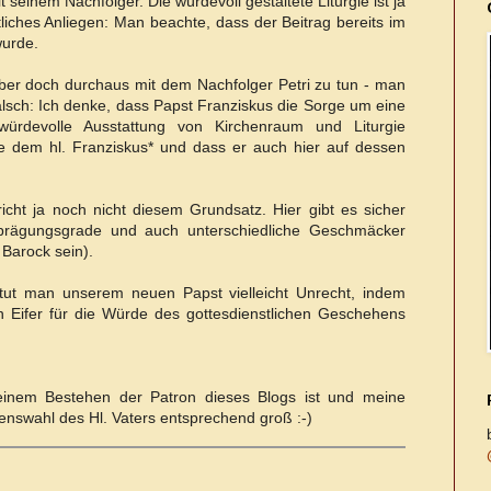
 seinem Nachfolger. Die würdevoll gestaltete Liturgie ist ja
liches Anliegen: Man beachte, dass der Beitrag bereits im
wurde.
aber doch durchaus mit dem Nachfolger Petri zu tun - man
alsch: Ich denke, dass Papst Franziskus die Sorge um eine
rdevolle Ausstattung von Kirchenraum und Liturgie
ie dem hl. Franziskus* und dass er auch hier auf dessen
richt ja noch nicht diesem Grundsatz. Hier gibt es sicher
sprägungsgrade und auch unterschiedliche Geschmäcker
Barock sein).
 tut man unserem neuen Papst vielleicht Unrecht, indem
Eifer für die Würde des gottesdienstlichen Geschehens
seinem Bestehen der Patron dieses Blogs ist und meine
nswahl des Hl. Vaters entsprechend groß :-)