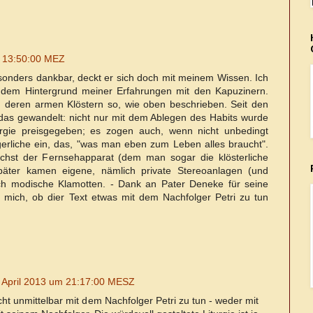
 13:50:00 MEZ
esonders dankbar, deckt er sich doch mit meinem Wissen. Ich
dem Hintergrund meiner Erfahrungen mit den Kapuzinern.
 in deren armen Klöstern so, wie oben beschrieben. Seit den
 das gewandelt: nicht nur mit dem Ablegen des Habits wurde
rgie preisgegeben; es zogen auch, wenn nicht unbedingt
gerliche ein, das, "was man eben zum Leben alles braucht".
hst der Fernsehapparat (dem man sogar die klösterliche
päter kamen eigene, nämlich private Stereoanlagen (und
ich modische Klamotten. - Dank an Pater Deneke für seine
 mich, ob dier Text etwas mit dem Nachfolger Petri zu tun
. April 2013 um 21:17:00 MESZ
cht unmittelbar mit dem Nachfolger Petri zu tun - weder mit