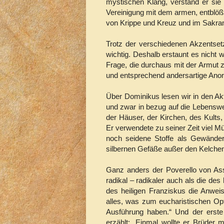
mystischen Klang, verstand er sie
Vereinigung mit dem armen, entblö
von Krippe und Kreuz und im Sakram
Trotz der verschiedenen Akzentset
wichtig. Deshalb erstaunt es nicht 
Frage, die durchaus mit der Armut 
und entsprechend andersartige Anor
Über Dominikus lesen wir in den Akt
und zwar in bezug auf die Lebenswei
der Häuser, der Kirchen, des Kult
Er verwendete zu seiner Zeit viel M
noch seidene Stoffe als Gewänder
silbernen Gefäße außer den Kelchen
Ganz anders der Poverello von Ass
radikal – radikaler auch als die des
des heiligen Franziskus die Anwei
alles, was zum eucharistischen Opfe
Ausführung haben.“ Und der erste
erzählt: „Einmal wollte er Brüder 