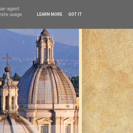
user-agent
erate usage
LEARN MORE
GOT IT