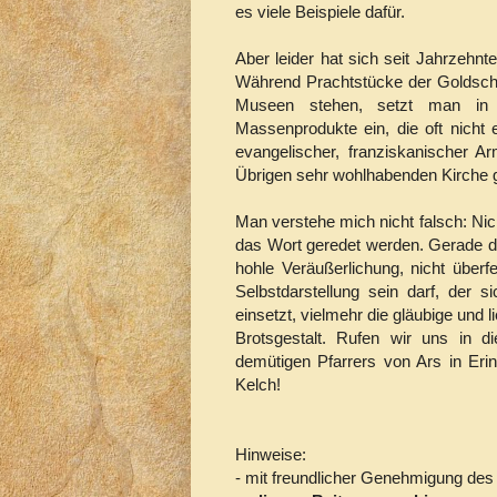
es viele Beispiele dafür.
Aber leider hat sich seit Jahrzehn
Während Prachtstücke der Goldschm
Museen stehen, setzt man in d
Massenprodukte ein, die oft nicht e
evangelischer, franziskanischer Ar
Übrigen sehr wohlhabenden Kirche g
Man verstehe mich nicht falsch: Nich
das Wort geredet werden. Gerade das
hohle Veräußerlichung, nicht überfe
Selbstdarstellung sein darf, der 
einsetzt, vielmehr die gläubige und 
Brotsgestalt. Rufen wir uns in
demütigen Pfarrers von Ars in Eri
Kelch!
Hinweise:
- mit freundlicher Genehmigung des