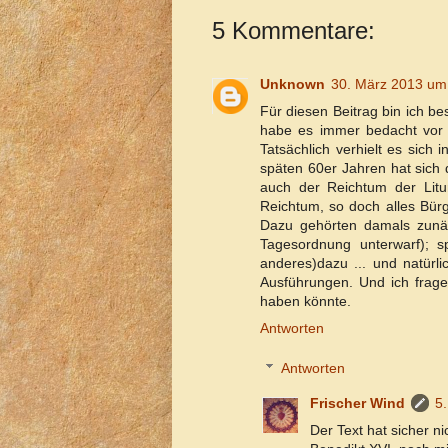
5 Kommentare:
Unknown
30. März 2013 um
Für diesen Beitrag bin ich b
habe es immer bedacht vor 
Tatsächlich verhielt es sich
späten 60er Jahren hat sich
auch der Reichtum der Litu
Reichtum, so doch alles Bür
Dazu gehörten damals zunäc
Tagesordnung unterwarf); s
anderes)dazu ... und natürl
Ausführungen. Und ich frage
haben könnte.
Antworten
Antworten
Frischer Wind
5
Der Text hat sicher ni