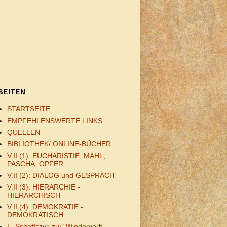
SEITEN
STARTSEITE
EMPFEHLENSWERTE LINKS
QUELLEN
BIBLIOTHEK/ ONLINE-BÜCHER
V.II (1): EUCHARISTIE, MAHL,
PASCHA, OPFER
V.II (2): DIALOG und GESPRÄCH
V.II (3): HIERARCHIE -
HIERARCHISCH
V.II (4): DEMOKRATIE -
DEMOKRATISCH
L. Scheffczyk zu: "Wiederverh.