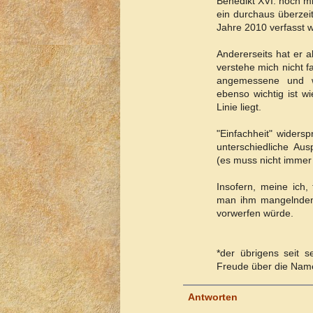
Benedikt XVI. noch mit
ein durchaus überzeit
Jahre 2010 verfasst 
Andererseits hat er 
verstehe mich nicht f
angemessene und wü
ebenso wichtig ist w
Linie liegt.
"Einfachheit" widersp
unterschiedliche Au
(es muss nicht immer 
Insofern, meine ich,
man ihm mangelnden 
vorwerfen würde.
*der übrigens seit 
Freude über die Name
Antworten