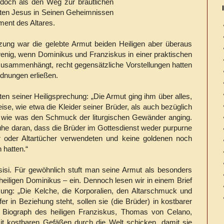
 doch als den Weg zur bräutlichen
ßten Jesus in Seinen Geheimnissen
ent des Altares.
zung war die gelebte Armut beiden Heiligen aber überaus
wenig, wenn Dominikus und Franziskus in einer praktischen
zusammenhängt, recht gegensätzliche Vorstellungen hatten
dnungen erließen.
en seiner Heiligsprechung: „Die Armut ging ihm über alles,
se, wie etwa die Kleider seiner Brüder, als auch bezüglich
s, wie was den Schmuck der liturgischen Gewänder anging.
ühe daran, dass die Brüder im Gottesdienst weder purpurne
 oder Altartücher verwendeten und keine goldenen noch
 hatten.“
isi. Für gewöhnlich stuft man seine Armut als besonders
 heiligen Dominikus – ein. Dennoch lesen wir in einem Brief
sung: „Die Kelche, die Korporalien, den Altarschmuck und
r in Beziehung steht, sollen sie (die Brüder) in kostbarer
 Biograph des heiligen Franziskus, Thomas von Celano,
mit kostbaren Gefäßen durch die Welt schicken, damit sie