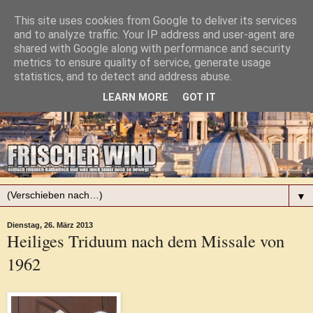
This site uses cookies from Google to deliver its services
and to analyze traffic. Your IP address and user-agent are
shared with Google along with performance and security
metrics to ensure quality of service, generate usage
statistics, and to detect and address abuse.
LEARN MORE
GOT IT
▼
Dienstag, 26. März 2013
Heiliges Triduum nach dem Missale von
1962