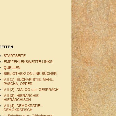
SEITEN
STARTSEITE
EMPFEHLENSWERTE LINKS
QUELLEN
BIBLIOTHEK/ ONLINE-BÜCHER
V.II (1): EUCHARISTIE, MAHL,
PASCHA, OPFER
V.II (2): DIALOG und GESPRÄCH
V.II (3): HIERARCHIE -
HIERARCHISCH
V.II (4): DEMOKRATIE -
DEMOKRATISCH
L. Scheffczyk zu: "Wiederverh.