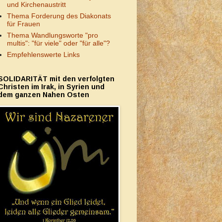
und Kirchenaustritt
Thema Forderung des Diakonats
für Frauen
Thema Wandlungsworte "pro
multis": "für viele" oder "für alle"?
Empfehlenswerte Links
SOLIDARITÄT mit den verfolgten
Christen im Irak, in Syrien und
dem ganzen Nahen Osten