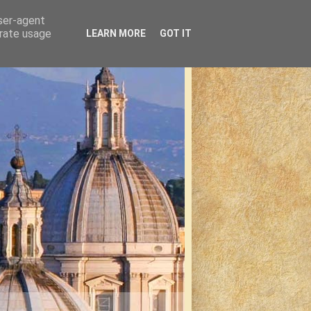
user-agent
erate usage
LEARN MORE
GOT IT