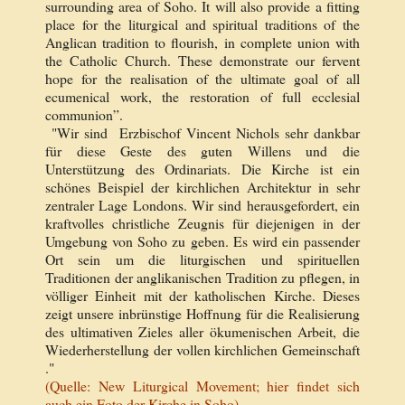
surrounding area of Soho. It will also provide a fitting
place for the liturgical and spiritual traditions of the
Anglican tradition to flourish, in complete union with
the Catholic Church. These demonstrate our fervent
hope for the realisation of the ultimate goal of all
ecumenical work, the restoration of full ecclesial
communion”.
"Wir sind Erzbischof Vincent Nichols
sehr dankbar
für diese Geste des guten Willens und die
Unterstützung des Ordinariats.
Die Kirche ist ein
schönes Beispiel der kirchlichen Architektur in sehr
zentraler Lage Londons.
Wir sind herausgefordert, ein
kraftvolles christliche Zeugnis für diejenigen in der
Umgebung von Soho zu geben.
Es wird ein passender
Ort sein um die liturgischen und spirituellen
Traditionen der anglikanischen Tradition zu pflegen, in
völliger Einheit mit der katholischen Kirche.
Dieses
zeigt unsere inbrünstige Hoffnung für die Realisierung
des ultimativen Zieles aller ökumenischen Arbeit, die
Wiederherstellung der vollen kirchlichen Gemeinschaft
."
(Quelle: New Liturgical Movement; hier findet sich
auch ein Foto der Kirche in Soho)