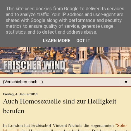
This site uses cookies from Google to deliver its services
and to analyze traffic. Your IP address and user-agent are
shared with Google along with performance and security
metrics to ensure quality of service, generate usage
statistics, and to detect and address abuse.
LEARN MORE
GOT IT
▼
Freitag, 4. Januar 2013
Auch Homosexuelle sind zur Heiligkeit
berufen
In London hat Erzbischof Vincent Nichols die sogenannten
"Soho-
Messen"
für Homosexuelle nach jahrelanger Duldung untersagt.