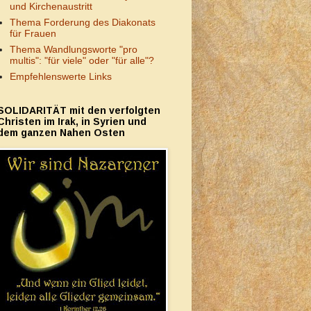
und Kirchenaustritt
Thema Forderung des Diakonats
für Frauen
Thema Wandlungsworte "pro
multis": "für viele" oder "für alle"?
Empfehlenswerte Links
SOLIDARITÄT mit den verfolgten
Christen im Irak, in Syrien und
dem ganzen Nahen Osten