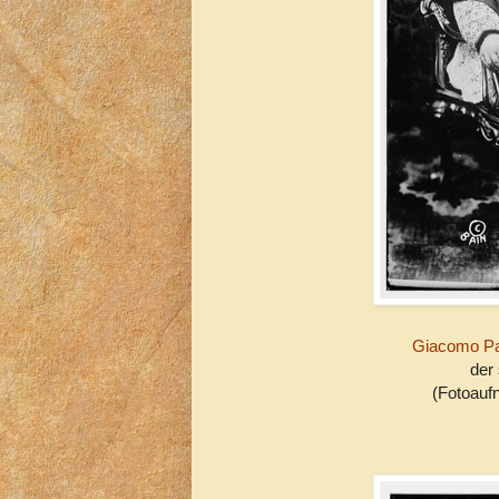
Giacomo Pao
der
(Fotoauf