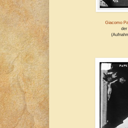
Giacomo Pao
der
(Aufnahm