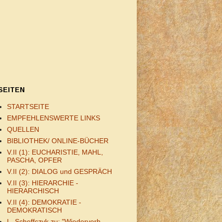
SEITEN
STARTSEITE
EMPFEHLENSWERTE LINKS
QUELLEN
BIBLIOTHEK/ ONLINE-BÜCHER
V.II (1): EUCHARISTIE, MAHL,
PASCHA, OPFER
V.II (2): DIALOG und GESPRÄCH
V.II (3): HIERARCHIE -
HIERARCHISCH
V.II (4): DEMOKRATIE -
DEMOKRATISCH
L. Scheffczyk zu: "Wiederverh.