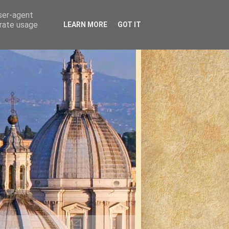
user-agent
erate usage
LEARN MORE
GOT IT