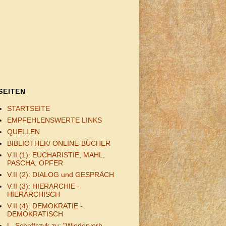
SEITEN
STARTSEITE
EMPFEHLENSWERTE LINKS
QUELLEN
BIBLIOTHEK/ ONLINE-BÜCHER
V.II (1): EUCHARISTIE, MAHL,
PASCHA, OPFER
V.II (2): DIALOG und GESPRÄCH
V.II (3): HIERARCHIE -
HIERARCHISCH
V.II (4): DEMOKRATIE -
DEMOKRATISCH
L. Scheffczyk zu: "Wiederverh.