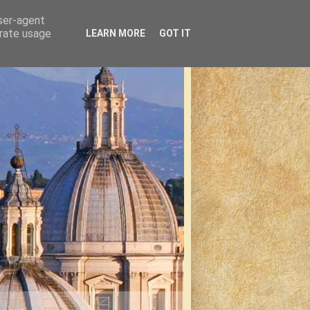
user-agent
erate usage
LEARN MORE
GOT IT