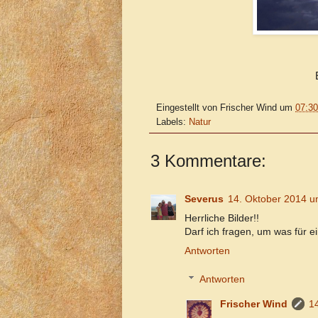
Eingestellt von
Frischer Wind
um
07:30
Labels:
Natur
3 Kommentare:
Severus
14. Oktober 2014 
Herrliche Bilder!!
Darf ich fragen, um was für ei
Antworten
Antworten
Frischer Wind
1