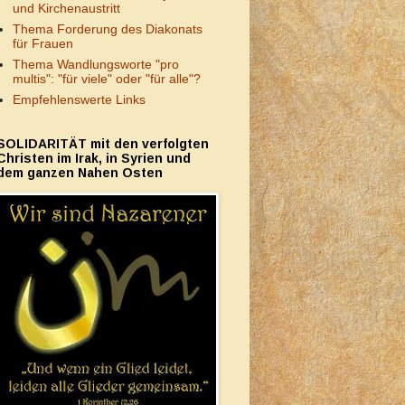
und Kirchenaustritt
Thema Forderung des Diakonats
für Frauen
Thema Wandlungsworte "pro
multis": "für viele" oder "für alle"?
Empfehlenswerte Links
SOLIDARITÄT mit den verfolgten
Christen im Irak, in Syrien und
dem ganzen Nahen Osten