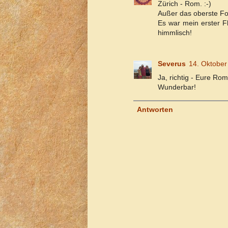
Zürich - Rom. :-)
Außer das oberste Fot
Es war mein erster F
himmlisch!
Severus
14. Oktobe
Ja, richtig - Eure Ro
Wunderbar!
Antworten