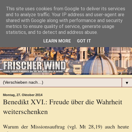
This site uses cookies from Google to deliver its services
and to analyze traffic. Your IP address and user-agent are
shared with Google along with performance and security
metrics to ensure quality of service, generate usage
statistics, and to detect and address abuse.
LEARN MORE
GOT IT
▼
Montag, 27. Oktober 2014
Benedikt XVI.: Freude über die Wahrheit
weiterschenken
Warum der Missionsauftrag (vgl. Mt 28,19) auch heute