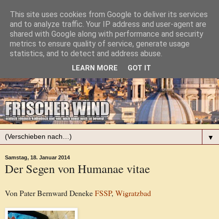
This site uses cookies from Google to deliver its services
and to analyze traffic. Your IP address and user-agent are
shared with Google along with performance and security
metrics to ensure quality of service, generate usage
statistics, and to detect and address abuse.
LEARN MORE
GOT IT
▼
Samstag, 18. Januar 2014
Der Segen von Humanae vitae
Von Pater Bernward Deneke
FSSP
,
Wigratzbad