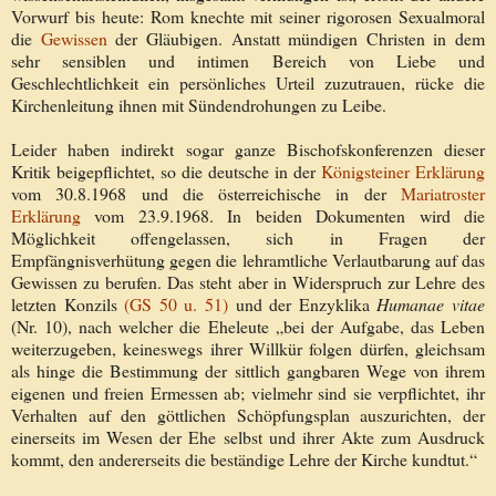
Vorwurf bis heute: Rom knechte mit seiner rigorosen Sexualmoral
die
Gewissen
der Gläubigen. Anstatt mündigen Christen in dem
sehr sensiblen und intimen Bereich von Liebe und
Geschlechtlichkeit ein persönliches Urteil zuzutrauen, rücke die
Kirchenleitung ihnen mit Sündendrohungen zu Leibe.
Leider haben indirekt sogar ganze Bischofskonferenzen dieser
Kritik beigepflichtet, so die deutsche in der
Königsteiner Erklärung
vom 30.8.1968 und die österreichische in der
Mariatroster
Erklärung
vom 23.9.1968. In beiden Dokumenten wird die
Möglichkeit offengelassen, sich in Fragen der
Empfängnisverhütung gegen die lehramtliche Verlautbarung auf das
Gewissen zu berufen. Das steht aber in Widerspruch zur Lehre des
letzten Konzils
(GS 50 u. 51)
und der Enzyklika
Humanae vitae
(Nr. 10), nach welcher die Eheleute „bei der Aufgabe, das Leben
weiterzugeben, keineswegs ihrer Willkür folgen dürfen, gleichsam
als hinge die Bestimmung der sittlich gangbaren Wege von ihrem
eigenen und freien Ermessen ab; vielmehr sind sie verpflichtet, ihr
Verhalten auf den göttlichen Schöpfungsplan auszurichten, der
einerseits im Wesen der Ehe selbst und ihrer Akte zum Ausdruck
kommt, den andererseits die beständige Lehre der Kirche kundtut.“