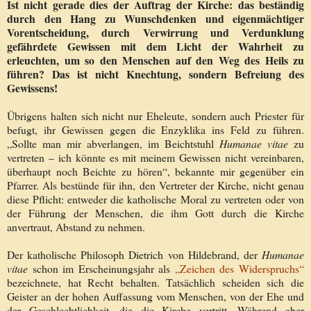
Ist nicht gerade dies der Auftrag der Kirche: das beständig
durch den Hang zu Wunschdenken und eigenmächtiger
Vorentscheidung, durch Verwirrung und Verdunklung
gefährdete Gewissen mit dem Licht der Wahrheit zu
erleuchten, um so den Menschen auf den Weg des Heils zu
führen? Das ist nicht Knechtung, sondern Befreiung des
Gewissens!
Übrigens halten sich nicht nur Eheleute, sondern auch Priester für
befugt, ihr Gewissen gegen die Enzyklika ins Feld zu führen.
„Sollte man mir abverlangen, im Beichtstuhl
Humanae vitae
zu
vertreten – ich könnte es mit meinem Gewissen nicht vereinbaren,
überhaupt noch Beichte zu hören“, bekannte mir gegenüber ein
Pfarrer. Als bestünde für ihn, den Vertreter der Kirche, nicht genau
diese Pflicht: entweder die katholische Moral zu vertreten oder von
der Führung der Menschen, die ihm Gott durch die Kirche
anvertraut, Abstand zu nehmen.
Der katholische Philosoph Dietrich von Hildebrand, der
Humanae
vitae
schon im Erscheinungsjahr als
„Zeichen des Widerspruchs“
bezeichnete, hat Recht behalten. Tatsächlich scheiden sich die
Geister an der hohen Auffassung vom Menschen, von der Ehe und
der Geschlechtlichkeit, die die Kirche vertritt. Während aber