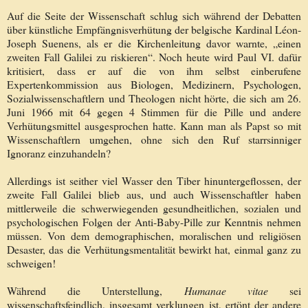
Auf die Seite der Wissenschaft schlug sich während der Debatten
über künstliche Empfängnisverhütung der belgische Kardinal Léon-
Joseph Suenens, als er die Kirchenleitung davor warnte, „einen
zweiten Fall Galilei zu riskieren“. Noch heute wird Paul VI. dafür
kritisiert, dass er auf die von ihm selbst einberufene
Expertenkommission aus Biologen, Medizinern, Psychologen,
Sozialwissenschaftlern und Theologen nicht hörte, die sich am 26.
Juni 1966 mit 64 gegen 4 Stimmen für die Pille und andere
Verhütungsmittel ausgesprochen hatte. Kann man als Papst so mit
Wissenschaftlern umgehen, ohne sich den Ruf starrsinniger
Ignoranz einzuhandeln?
Allerdings ist seither viel Wasser den Tiber hinuntergeflossen, der
zweite Fall Galilei blieb aus, und auch Wissenschaftler haben
mittlerweile die schwerwiegenden gesundheitlichen, sozialen und
psychologischen Folgen der Anti-Baby-Pille zur Kenntnis nehmen
müssen. Von dem demographischen, moralischen und religiösen
Desaster, das die Verhütungsmentalität bewirkt hat, einmal ganz zu
schweigen!
Während die Unterstellung,
Humanae vitae
sei
wissenschaftsfeindlich, insgesamt verklungen ist, ertönt der andere