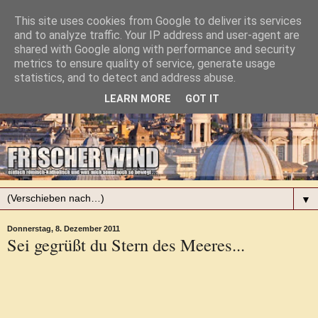
This site uses cookies from Google to deliver its services
and to analyze traffic. Your IP address and user-agent are
shared with Google along with performance and security
metrics to ensure quality of service, generate usage
statistics, and to detect and address abuse.
LEARN MORE
GOT IT
▼
Donnerstag, 8. Dezember 2011
Sei gegrüßt du Stern des Meeres...