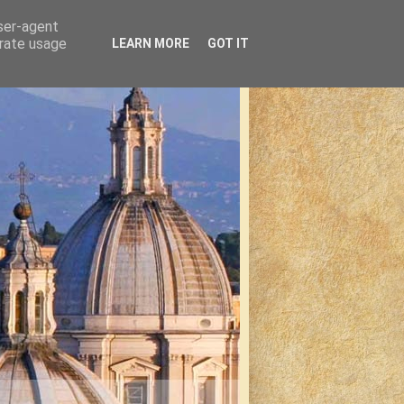
user-agent
erate usage
LEARN MORE
GOT IT