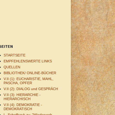
SEITEN
STARTSEITE
EMPFEHLENSWERTE LINKS
QUELLEN
BIBLIOTHEK/ ONLINE-BÜCHER
V.II (1): EUCHARISTIE, MAHL,
PASCHA, OPFER
V.II (2): DIALOG und GESPRÄCH
V.II (3): HIERARCHIE -
HIERARCHISCH
V.II (4): DEMOKRATIE -
DEMOKRATISCH
L. Scheffczyk zu: "Wiederverh.