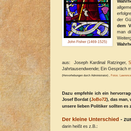
Wahrhe
allgem
erfolg
der Gü
dem V
man di
Weiter
John Fisher (1469-1525)
Wahrhe
aus:
Joseph Kardinal Ratzinger,
S
Jahrtausendwende; Ein Gespräch mi
(Hervorhebungen durch Administrator) ,
Fotos: Lawren
Dazu empfehle ich ein hervorrag
Josef Bordat (
JoBo72
), das man, 
unsere lieben Politiker sollten e
Der kleine Unterschied
- zu
darin heißt es z.B.: