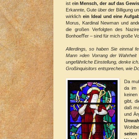
ist e
in Mensch, der auf das Gewis
Erkannte, Gute über der Billigung u
wirklich
ein Ideal und eine Aufga
Morus, Kardinal Newman und ande
die großen Verfolgten des Nazire
Bonhoeﬀer – sind für mich große Vor
Allerdings, so haben Sie einmal f
Mann »den Vorrang der Wahrheit 
ungefährliche Einstellung, denke ic
Großinquisitors entsprechen, wie D
Da muß
da im 
keinen 
gibt, 
daß ma
und Ärg
Unwah
Wohlbe
seite