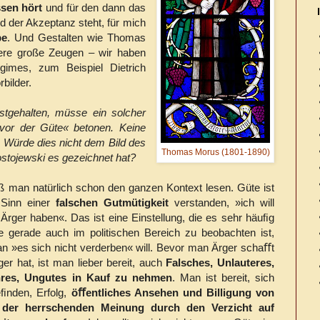
sen hört
und für den dann das
nd der Akzeptanz steht, für mich
be
. Und Gestalten wie Thomas
re große Zeugen – wir haben
gimes, zum Beispiel Dietrich
bilder.
estgehalten, müsse ein solcher
vor der Güte« betonen. Keine
h. Würde dies nicht dem Bild des
Thomas Morus (1801-1890)
ostojewski es gezeichnet hat?
 man natürlich schon den ganzen Kontext lesen. Güte ist
Sinn einer
falschen Gutmütigkeit
verstanden, »ich will
Ärger haben«. Das ist eine Einstellung, die es sehr häuﬁg
die gerade auch im politischen Bereich zu beobachten ist,
n »es sich nicht verderben« will. Bevor man Ärger schaﬀt
er hat, ist man lieber bereit, auch
Falsches, Unlauteres,
res, Ungutes in Kauf zu nehmen
. Man ist bereit, sich
ﬁnden, Erfolg,
öﬀentliches Ansehen und Billigung von
n der herrschenden Meinung durch den Verzicht auf