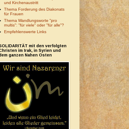
und Kirchenaustritt
Thema Forderung des Diakonats
für Frauen
Thema Wandlungsworte "pro
multis": "für viele" oder "für alle"?
Empfehlenswerte Links
SOLIDARITÄT mit den verfolgten
Christen im Irak, in Syrien und
dem ganzen Nahen Osten