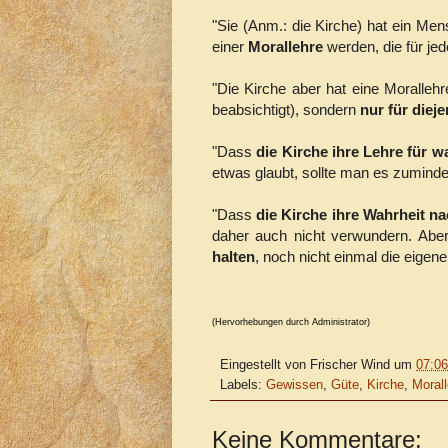
"Sie (Anm.: die Kirche) hat ein Me
einer
Morallehre
werden, die für jed
"Die Kirche aber hat eine Morallehre
beabsichtigt), sondern
nur für dieje
"Dass
die Kirche ihre Lehre für w
etwas glaubt, sollte man es zumindest
"Dass
die Kirche ihre Wahrheit n
daher auch nicht verwundern. Abe
halten
, noch nicht einmal die eigene
(Hervorhebungen durch Administrator)
Eingestellt von
Frischer Wind
um
07:06
Labels:
Gewissen
,
Güte
,
Kirche
,
Morall
Keine Kommentare: