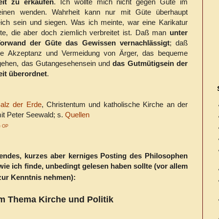
it zu erkaufen
. Ich wollte mich nicht gegen Güte im
einen wenden. Wahrheit kann nur mit Güte überhaupt
reich sein und siegen. Was ich meinte, war eine Karikatur
te, die aber doch ziemlich verbreitet ist. Daß man
unter
orwand der Güte das Gewissen vernachlässigt
; daß
e Akzeptanz und Vermeidung von Ärger, das bequeme
gehen, das Gutangesehensein und
das Gutmütigsein der
it überordnet
.
alz der Erde
, Christentum und katholische Kirche an der
t Peter Seewald; s.
Quellen
ce OP
endes, kurzes aber kerniges Posting des Philosophen
wie ich finde, unbedingt gelesen haben sollte (vor allem
s zur Kenntnis nehmen):
m Thema Kirche und Politik