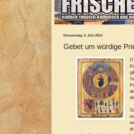
Donnerstag, 5. Juni 2014
Gebet um würdige Pri
O
Ki
gi
S
Pe
ab
de
S
in
wü
d