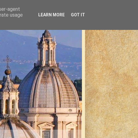
user-agent
erate usage
LEARN MORE
GOT IT