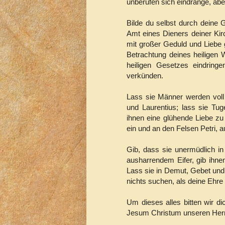
unberufen sich eindränge, ab
Bilde du selbst durch deine 
Amt eines Dieners deiner Kir
mit großer Geduld und Liebe g
Betrachtung deines heiligen W
heiligen Gesetzes eindringe
verkünden.
Lass sie Männer werden voll
und Laurentius; lass sie Tu
ihnen eine glühende Liebe zu 
ein und an den Felsen Petri, a
Gib, dass sie unermüdlich in
ausharrendem Eifer, gib ihn
Lass sie in Demut, Gebet und
nichts suchen, als deine Ehre
Um dieses alles bitten wir d
Jesum Christum unseren Her