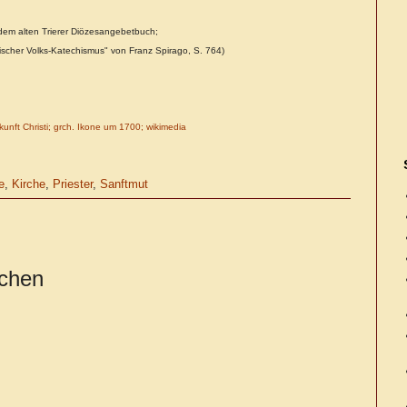
dem alten Trierer Diözesangebetbuch;
olischer Volks-Katechismus" von Franz Spirago, S. 764)
unft Christi; grch. Ikone um 1700; wikimedia
e
,
Kirche
,
Priester
,
Sanftmut
ichen