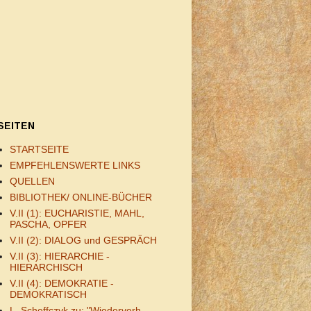
SEITEN
STARTSEITE
EMPFEHLENSWERTE LINKS
QUELLEN
BIBLIOTHEK/ ONLINE-BÜCHER
V.II (1): EUCHARISTIE, MAHL,
PASCHA, OPFER
V.II (2): DIALOG und GESPRÄCH
V.II (3): HIERARCHIE -
HIERARCHISCH
V.II (4): DEMOKRATIE -
DEMOKRATISCH
L. Scheffczyk zu: "Wiederverh.