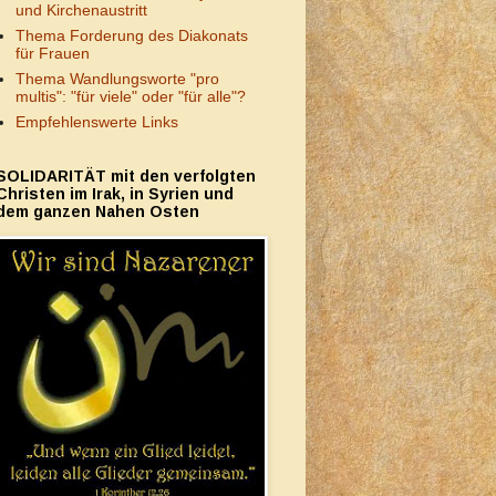
und Kirchenaustritt
Thema Forderung des Diakonats
für Frauen
Thema Wandlungsworte "pro
multis": "für viele" oder "für alle"?
Empfehlenswerte Links
SOLIDARITÄT mit den verfolgten
Christen im Irak, in Syrien und
dem ganzen Nahen Osten