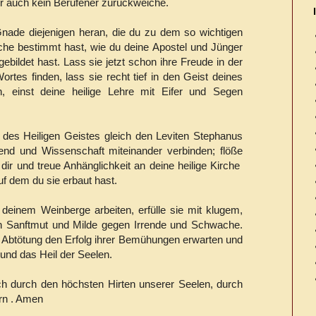
er auch kein Berufener zurückweiche.
Gnade diejenigen heran, die du zu dem so wichtigen
che bestimmt hast, wie du deine Apostel und Jünger
ebildet hast. Lass sie jetzt schon ihre Freude in der
ortes finden, lass sie recht tief in den Geist deines
n, einst deine heilige Lehre mit Eifer und Segen
 des Heiligen Geistes gleich den Leviten Stephanus
gend und Wissenschaft miteinander verbinden; flöße
dir und treue Anhänglichkeit an deine heilige Kirche
uf dem du sie erbaut hast.
 deinem Weinberge arbeiten, erfülle sie mit klugem,
en Sanftmut und Milde gegen Irrende und Schwache.
 Abtötung den Erfolg ihrer Bemühungen erwarten und
 und das Heil der Seelen.
ich durch den höchsten Hirten unserer Seelen, durch
rn . Amen