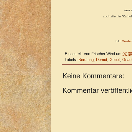
(aus 
auch zitiert in "Kath
Bild:
Wiederk
Eingestellt von
Frischer Wind
um
07:30
Labels:
Berufung
,
Demut
,
Gebet
,
Gnad
Keine Kommentare:
Kommentar veröffentl