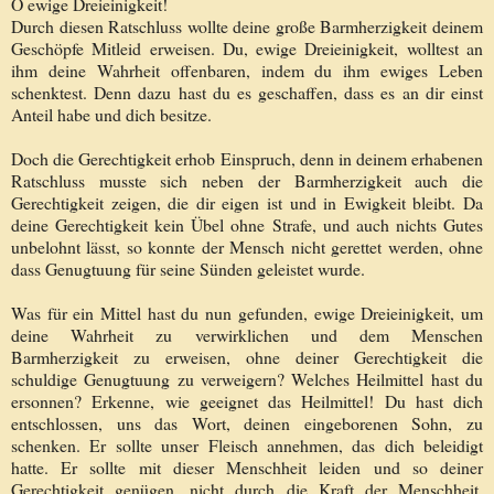
O ewige Dreieinigkeit!
Durch diesen Ratschluss wollte deine große Barmherzigkeit deinem
Geschöpfe Mitleid erweisen. Du, ewige Dreieinigkeit, wolltest an
ihm deine Wahrheit offenbaren, indem du ihm ewiges Leben
schenktest. Denn dazu hast du es geschaffen, dass es an dir einst
Anteil habe und dich besitze.
Doch die Gerechtigkeit erhob Einspruch, denn in deinem erhabenen
Ratschluss musste sich neben der Barmherzigkeit auch die
Gerechtigkeit zeigen, die dir eigen ist und in Ewigkeit bleibt. Da
deine Gerechtigkeit kein Übel ohne Strafe, und auch nichts Gutes
unbelohnt lässt, so konnte der Mensch nicht gerettet werden, ohne
dass Genugtuung für seine Sünden geleistet wurde.
Was für ein Mittel hast du nun gefunden, ewige Dreieinigkeit, um
deine Wahrheit zu verwirklichen und dem Menschen
Barmherzigkeit zu erweisen, ohne deiner Gerechtigkeit die
schuldige Genugtuung zu verweigern? Welches Heilmittel hast du
ersonnen? Erkenne, wie geeignet das Heilmittel! Du hast dich
entschlossen, uns das Wort, deinen eingeborenen Sohn, zu
schenken. Er sollte unser Fleisch annehmen, das dich beleidigt
hatte. Er sollte mit dieser Menschheit leiden und so deiner
Gerechtigkeit genügen, nicht durch die Kraft der Menschheit,