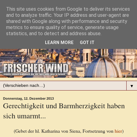
This site uses cookies from Google to deliver its services
and to analyze traffic. Your IP address and user-agent are
shared with Google along with performance and security
metrics to ensure quality of service, generate usage
statistics, and to detect and address abuse.
LEARN MORE
GOT IT
▼
Donnerstag, 12. Dezember 2013
Gerechtigkeit und Barmherzigkeit haben
sich umarmt...
(Gebet der hl. Katharina von Siena, Fortsetzung von
hier
)