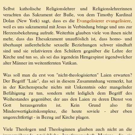
Selbst katholische Religionslehrer und Religionslehrerinnen
verachten das Sakrament der Buße, von dem Timothy Kardinal
Dolan (New York) sagt, dass es die
Evangelisierer evangelisiere
,
weil es uns sakramental mit Jesus in Verbindung bringe und uns zur
Herzensbekehrung aufrufe. Weiterhin glauben viele von ihnen nicht
mehr, dass das Ehesakrament unauflöslich ist, dass homo- und
überhaupt außereheliche sexuelle Beziehungen schwer sündhaft
sind und sie relativieren den Schülern gegnüber die Lehre der
Kirche und tun so, als sei das irgendein Hirngespinst irgendwelcher
alter Männer im weitentfernten Vatikan.
Was soll man da erst von "nicht-theologisierten" Laien erwarten?
Der Begriff "Laie", das sei in diesem Zusammnhang vermerkt, hat
in der Kirchensprache nichts mit Unkenntnis oder mangelnder
Befähigung zu tun, sondern steht lediglich dem Begriff des
Weihestandes gegenüber, der aus den Laien zu deren Dienst von
Gott herausgerufen ist. Kein Grund also für
Minderwertigkeitskomplexe, die heute soviele - aber eben
ungerechtfertigt - in Bezug auf Kirche plagen.
Viele Theologen und Theologinnen glauben auch nicht an die
immerwährende tatsächliche Jungfrauenschaft Mariens, die sie