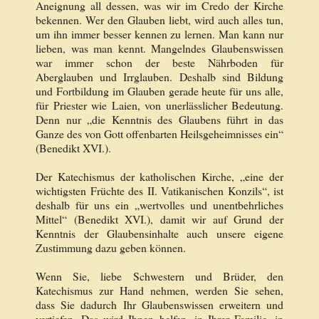
Aneignung all dessen, was wir im Credo der Kirche
bekennen. Wer den Glauben liebt, wird auch alles tun,
um ihn immer besser kennen zu lernen. Man kann nur
lieben, was man kennt. Mangelndes Glaubenswissen
war immer schon der beste Nährboden für
Aberglauben und Irrglauben. Deshalb sind Bildung
und Fortbildung im Glauben gerade heute für uns alle,
für Priester wie Laien, von unerlässlicher Bedeutung.
Denn nur „die Kenntnis des Glaubens führt in das
Ganze des von Gott offenbarten Heilsgeheimnisses ein“
(Benedikt XVI.).
Der Katechismus der katholischen Kirche, „eine der
wichtigsten Früchte des II. Vatikanischen Konzils“, ist
deshalb für uns ein „wertvolles und unentbehrliches
Mittel“ (Benedikt XVI.), damit wir auf Grund der
Kenntnis der Glaubensinhalte auch unsere eigene
Zustimmung dazu geben können.
Wenn Sie, liebe Schwestern und Brüder, den
Katechismus zur Hand nehmen, werden Sie sehen,
dass Sie dadurch Ihr Glaubenswissen erweitern und
vertiefen. Das wird Ihnen helfen, in Ihrer Familie, in