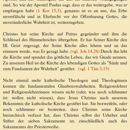
sind. So wie der Apostel Paulus sagt, dass er das weitergebe, was er
empfangen habe
(1 Kor 15,3)
, genauso ist es an uns, das Erbe
unverfälscht und in Ehrfurcht vor der Offenbarung Gottes, die
unveränderliche Wahrheit ist, weiterzugeben.
Christus hat seine Kirche auf Petrus gegründet und ihm die
Schlüssel des Himmelreiches übergeben. Er hat Seiner Kirche den
Hl. Geist zugesagt, der Seine Kirche alles lehren und an das
erinnern werde, was Er gesagt habe.
(vgl. Joh 14,26)
Durch ihn lebt
die Kirche und spendet das göttliche Leben, das wir Gnade nennen.
Zu unserem Heil ist die Kirche des lebendigen Gottes als "Säule und
zum Fundament der Wahrheit" gestiftet.
(vgl. 1 Tim 3,15)
Nicht einmal mehr katholische Theologen und Theologinnen
kennen die fundamentalen Glaubenswahrheiten. Religionslehrer
und Religionslehrerinnen wissen nicht (oder, was noch schlimmer
ist: wollen nicht wissen), dass Jesus Christus nach unserem
Bekenntnis die katholische Kirche gestiftet hat. Sie bezweifeln, oder
noch schlimmer sie bestreiten, dass Christus seine Kirche
hierarchisch verfasst hat, dass Christus selbst der Urheber und
Stifter der sieben Sakramente ist, einschließlich auch des
Sakramentes der Priesterweihe.