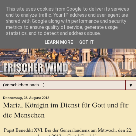
This site uses cookies from Google to deliver its services
and to analyze traffic. Your IP address and user-agent are
shared with Google along with performance and security
metrics to ensure quality of service, generate usage
statistics, and to detect and address abuse.
LEARN MORE
GOT IT
▼
Donnerstag, 23. August 2012
Maria, Königin im Dienst für Gott und für
die Menschen
Papst Benedikt XVI. Bei der Generalaudienz am Mittwoch, den 22.
August 2012 in Castel Gandolfo: