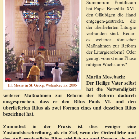
Summorum Pontificum
hat Papst Benedikt XVI.
den Gläubigen die Hand
entgegen-gestreckt, die
der überlieferten Liturgie
verbunden sind. Bedarf
es weiterer römischer
Maßnahmen zur Reform
der Liturgiereform? Oder
genügt vorerst eine Phase
ruhigen Wachstums?
Martin Mosebach:
Der Heilige Vater selbst
Hl. Messe in St. Georg, Wohmbrechts, 2006
hat die Notwendigkeit
weiterer Maßnahmen zur Reform der Reform dadurch
ausgesprochen, dass er den Ritus Pauls VI. und den
überlieferten Ritus als zwei Formen eines und desselben Ritus
bezeichnet hat.
Zumindest in der Praxis ist dies weniger eine
Zustandsbeschreibung, als ein Ziel, wenn der Ordentliche und
der Außerordentliche Ritus wirklich zu zwei Formen ein und