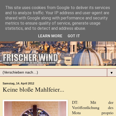
This site uses cookies from Google to deliver its services
and to analyze traffic. Your IP address and user-agent are
shared with Google along with performance and security
metrics to ensure quality of service, generate usage
statistics, and to detect and address abuse.
LEARN MORE
GOT IT
▼
Samstag, 14. April 2012
Keine bloße Mahlfeier...
DT: Mit der
Veröffentlichung des
Motu proprio