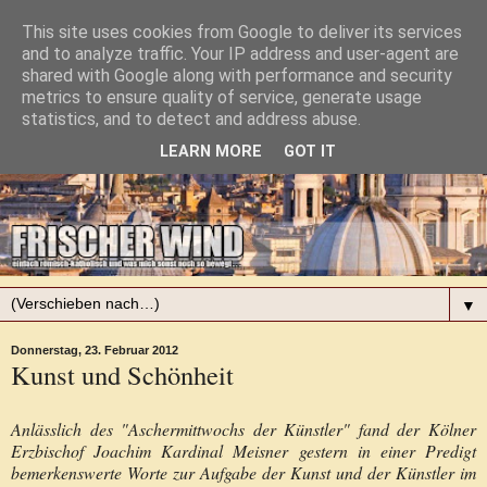
This site uses cookies from Google to deliver its services
and to analyze traffic. Your IP address and user-agent are
shared with Google along with performance and security
metrics to ensure quality of service, generate usage
statistics, and to detect and address abuse.
LEARN MORE
GOT IT
▼
Donnerstag, 23. Februar 2012
Kunst und Schönheit
Anlässlich des "Aschermittwochs der Künstler" fand der Kölner
Erzbischof Joachim Kardinal Meisner gestern in einer Predigt
bemerkenswerte Worte zur Aufgabe der Kunst und der Künstler im