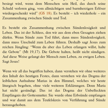
besiegt wird, wenn dem Menschen sein Heil, das durch seine
Schuld verloren ging, vom allmächtigen und barmherzigen Erlöser
wiedergeschenkt wird”
(GS 18)
. Es besteht – ich wiederhole – ein
Zusammenhang zwischen Sünde und Tod.
Es besteht ein Zusammenhang zwischen Sündenlosigkeit und
Leben. Das ist der Schluss, den wir aus dem eben Gesagten ziehen
dürfen. Wenn Sünde zum Tod führt, dann muss Sündenlosigkeit,
dann muss Unschuld zum Leben führen. Deshalb sagt Jesus zum
reichen Jüngling: “Wenn du aber das Leben erlangen willst, halte
die Gebote” (Mt 19,17). Die Gebote halten, heißt nicht sündigen.
Auf diese Weise gelangt der Mensch zum Leben, zu ewigen Leben.
Sagt Jesus!
Wenn wir all das begriffen haben, dann verstehen wir ohne weiteres
den Inhalt des heutigen Festes, dann verstehen wir das Dogma der
leiblichen Aufnahme Marias in den Himmel, welches wir heute
liturgisch begehen, ohne viele weiteren Erklärungen. Denn Maria
hat nicht gesündigt. Das ist das Dogma der Unbefleckten
Empfängnis der Gottesmutter. Sie wurde ohne Erbsünde empfangen
und war damit aus dem Teufelskreis von Verführung und Sünde
herausgehoben.