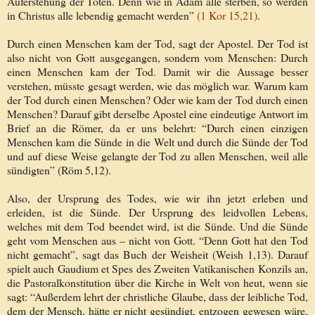
Auferstehung der Toten. Denn wie in Adam alle sterben, so werden
in Christus alle lebendig gemacht werden”
(1 Kor 15,21)
.
Durch einen Menschen kam der Tod, sagt der Apostel. Der Tod ist
also nicht von Gott ausgegangen, sondern vom Menschen: Durch
einen Menschen kam der Tod. Damit wir die Aussage besser
verstehen, müsste gesagt werden, wie das möglich war. Warum kam
der Tod durch einen Menschen? Oder wie kam der Tod durch einen
Menschen? Darauf gibt derselbe Apostel eine eindeutige Antwort im
Brief an die Römer, da er uns belehrt: “Durch einen einzigen
Menschen kam die Sünde in die Welt und durch die Sünde der Tod
und auf diese Weise gelangte der Tod zu allen Menschen, weil alle
sündigten” (Röm 5,12).
Also, der Ursprung des Todes, wie wir ihn jetzt erleben und
erleiden, ist die Sünde. Der Ursprung des leidvollen Lebens,
welches mit dem Tod beendet wird, ist die Sünde. Und die Sünde
geht vom Menschen aus – nicht von Gott. “Denn Gott hat den Tod
nicht gemacht”, sagt das Buch der Weisheit (Weish 1,13). Darauf
spielt auch Gaudium et Spes des Zweiten Vatikanischen Konzils an,
die Pastoralkonstitution über die Kirche in Welt von heut, wenn sie
sagt: “Außerdem lehrt der christliche Glaube, dass der leibliche Tod,
dem der Mensch, hätte er nicht gesündigt, entzogen gewesen wäre,