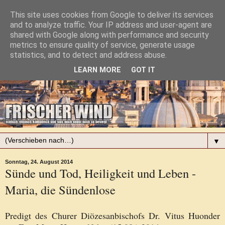
This site uses cookies from Google to deliver its services
and to analyze traffic. Your IP address and user-agent are
shared with Google along with performance and security
metrics to ensure quality of service, generate usage
statistics, and to detect and address abuse.
LEARN MORE
GOT IT
▼
Sonntag, 24. August 2014
Sünde und Tod, Heiligkeit und Leben -
Maria, die Sündenlose
Predigt des Churer Diözesanbischofs Dr. Vitus Huonder