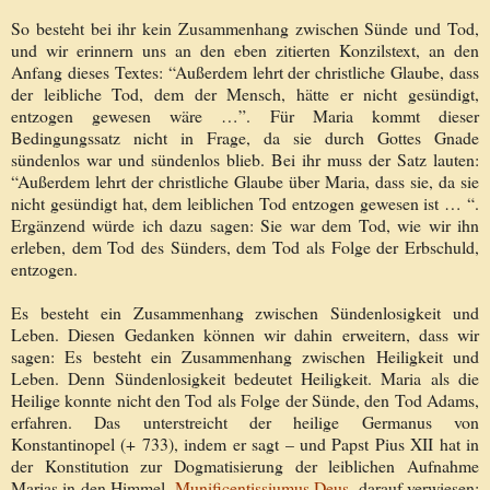
So besteht bei ihr kein Zusammenhang zwischen Sünde und Tod,
und wir erinnern uns an den eben zitierten Konzilstext, an den
Anfang dieses Textes: “Außerdem lehrt der christliche Glaube, dass
der leibliche Tod, dem der Mensch, hätte er nicht gesündigt,
entzogen gewesen wäre …”. Für Maria kommt dieser
Bedingungssatz nicht in Frage, da sie durch Gottes Gnade
sündenlos war und sündenlos blieb. Bei ihr muss der Satz lauten:
“Außerdem lehrt der christliche Glaube über Maria, dass sie, da sie
nicht gesündigt hat, dem leiblichen Tod entzogen gewesen ist … “.
Ergänzend würde ich dazu sagen: Sie war dem Tod, wie wir ihn
erleben, dem Tod des Sünders, dem Tod als Folge der Erbschuld,
entzogen.
Es besteht ein Zusammenhang zwischen Sündenlosigkeit und
Leben. Diesen Gedanken können wir dahin erweitern, dass wir
sagen: Es besteht ein Zusammenhang zwischen Heiligkeit und
Leben. Denn Sündenlosigkeit bedeutet Heiligkeit. Maria als die
Heilige konnte nicht den Tod als Folge der Sünde, den Tod Adams,
erfahren. Das unterstreicht der heilige Germanus von
Konstantinopel (+ 733), indem er sagt – und Papst Pius XII hat in
der Konstitution zur Dogmatisierung der leiblichen Aufnahme
Marias in den Himmel,
Munificentissiumus Deus
, darauf verwiesen: