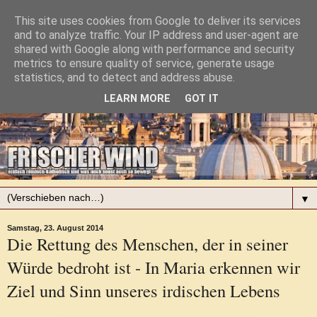
This site uses cookies from Google to deliver its services
and to analyze traffic. Your IP address and user-agent are
shared with Google along with performance and security
metrics to ensure quality of service, generate usage
statistics, and to detect and address abuse.
LEARN MORE
GOT IT
▼
Samstag, 23. August 2014
Die Rettung des Menschen, der in seiner
Würde bedroht ist - In Maria erkennen wir
Ziel und Sinn unseres irdischen Lebens