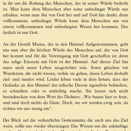
in ihr um die Rettung des Menschen, der in seiner Würde bedroht
ist. Man kann dem Menschen aber seine unbedingte Würde nur
erhalten, wenn man ihn von Gott her und auf Gott hin denkt; denn
vollkommene, unbedingte Würde kann dem Menschen nur von
einem vollkommenen und unbedingten Wesen her kommen. Das
freilich ist nur Gott.
An der Gestalt Marias, der in den Himmel Aufgenommenen, geht
uns nun aber die höchste Würde des Menschen auf, der von Gott
her kommt und für die Vereinigung mit Gott geschaffen ist; denn
das selige Einssein mit Gott ist der Himmel. Auf dieses Ziel hin
muss auch unser Leben ausgerichtet sein. Sonst gleichen wir
Wanderern, die nicht wissen, wohin sie gehen, deren Leben deshalb
ziel- und sinnlos wird. Leider leben viele in dem Irrtum, dass der
Gedanke an den Himmel das irdische Dasein irgendwie behindere,
es schmälere oder es untüchtig mache. Sie lassen sich nicht
beeindrucken von dem Wort des Dichters: „Wir bauen hier so feste,
und sind doch nichts als Gäste. Doch, wo wir werden ewig sein, da
richten wir uns wenig ein“.
Der Blick auf die verherrlichte Gottesmutter, die auch uns das Ziel
weist, sollte uns wieder überzeugen: Das Wissen um die zukünftige