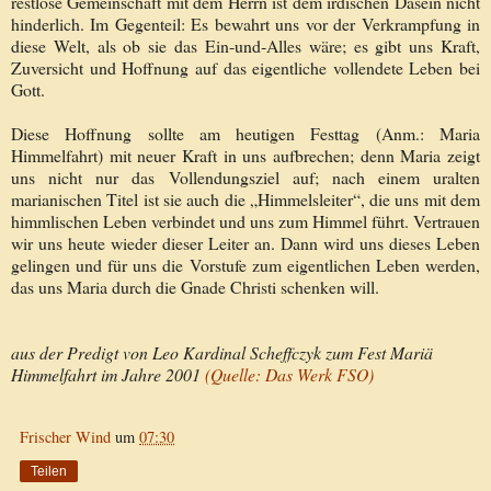
restlose Gemeinschaft mit dem Herrn ist dem irdischen Dasein nicht
hinderlich. Im Gegenteil: Es bewahrt uns vor der Verkrampfung in
diese Welt, als ob sie das Ein‑und‑Alles wäre; es gibt uns Kraft,
Zuversicht und Hoffnung auf das eigentliche vollendete Leben bei
Gott.
Diese Hoffnung sollte am heutigen Festtag (Anm.: Maria
Himmelfahrt) mit neuer Kraft in uns aufbrechen; denn Maria zeigt
uns nicht nur das Vollendungsziel auf; nach einem uralten
marianischen Titel ist sie auch die „Himmelsleiter“, die uns mit dem
himmlischen Leben verbindet und uns zum Himmel führt. Vertrauen
wir uns heute wieder dieser Leiter an. Dann wird uns dieses Leben
gelingen und für uns die Vorstufe zum eigentlichen Leben werden,
das uns Maria durch die Gnade Christi schenken will.
aus der Predigt von Leo Kardinal Scheffczyk zum Fest Mariä
Himmelfahrt im Jahre 2001
(Quelle: Das Werk FSO)
Frischer Wind
um
07:30
Teilen