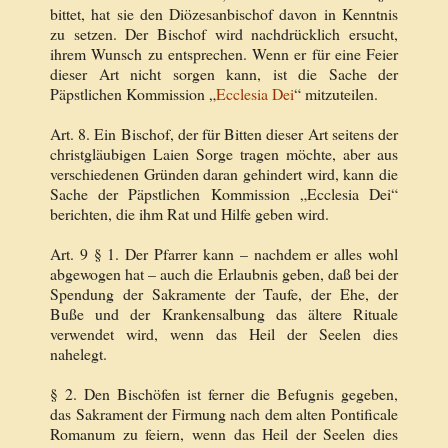
bittet, hat sie den Diözesanbischof davon in Kenntnis
zu setzen. Der Bischof wird nachdrücklich ersucht,
ihrem Wunsch zu entsprechen. Wenn er für eine Feier
dieser Art nicht sorgen kann, ist die Sache der
Päpstlichen Kommission „
Ecclesia Dei
“ mitzuteilen.
Art. 8. Ein Bischof, der für Bitten dieser Art seitens der
christgläubigen Laien Sorge tragen möchte, aber aus
verschiedenen Gründen daran gehindert wird, kann die
Sache der Päpstlichen Kommission „Ecclesia Dei“
berichten, die ihm Rat und Hilfe geben wird.
Art. 9 § 1. Der Pfarrer kann – nachdem er alles wohl
abgewogen hat – auch die Erlaubnis geben, daß bei der
Spendung der Sakramente der Taufe, der Ehe, der
Buße und der Krankensalbung das ältere Rituale
verwendet wird, wenn das Heil der Seelen dies
nahelegt.
§ 2. Den Bischöfen ist ferner die Befugnis gegeben,
das Sakrament der Firmung nach dem alten Pontificale
Romanum zu feiern, wenn das Heil der Seelen dies