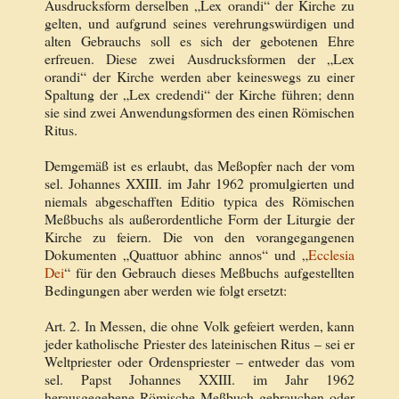
Ausdrucksform derselben „Lex orandi“ der Kirche zu
gelten, und aufgrund seines verehrungswürdigen und
alten Gebrauchs soll es sich der gebotenen Ehre
erfreuen. Diese zwei Ausdrucksformen der „Lex
orandi“ der Kirche werden aber keineswegs zu einer
Spaltung der „Lex credendi“ der Kirche führen; denn
sie sind zwei Anwendungsformen des einen Römischen
Ritus.
Demgemäß ist es erlaubt, das Meßopfer nach der vom
sel. Johannes XXIII. im Jahr 1962 promulgierten und
niemals abgeschafften Editio typica des Römischen
Meßbuchs als außerordentliche Form der Liturgie der
Kirche zu feiern. Die von den vorangegangenen
Dokumenten „Quattuor abhinc annos“ und „
Ecclesia
Dei
“ für den Gebrauch dieses Meßbuchs aufgestellten
Bedingungen aber werden wie folgt ersetzt:
Art. 2. In Messen, die ohne Volk gefeiert werden, kann
jeder katholische Priester des lateinischen Ritus – sei er
Weltpriester oder Ordenspriester – entweder das vom
sel. Papst Johannes XXIII. im Jahr 1962
herausgegebene Römische Meßbuch gebrauchen oder