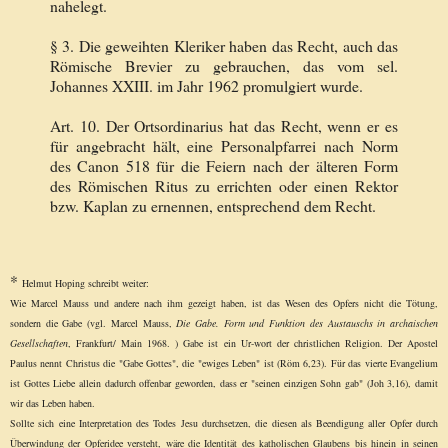
nahelegt.
§ 3. Die geweihten Kleriker haben das Recht, auch das
Römische Brevier zu gebrauchen, das vom sel.
Johannes XXIII. im Jahr 1962 promulgiert wurde.
Art. 10. Der Ortsordinarius hat das Recht, wenn er es
für angebracht hält, eine Personalpfarrei nach Norm
des Canon 518 für die Feiern nach der älteren Form
des Römischen Ritus zu errichten oder einen Rektor
bzw. Kaplan zu ernennen, entsprechend dem Recht.
*
Helmut Hoping schreibt weiter:
Wie Marcel Mauss und andere nach ihm gezeigt haben, ist das Wesen des Opfers nicht die Tötung,
sondern die Gabe (vgl. Marcel Mauss,
Die Gabe. Form und Funktion des Austauschs in archaischen
Gesellschaften
, Frankfurt/ Main 1968. ) Gabe ist ein Ur-wort der christlichen Religion. Der Apostel
Paulus nennt Christus die "Gabe Gottes", die "ewiges Leben" ist (Röm 6,23). Für das vierte Evangelium
ist Gottes Liebe allein dadurch offenbar geworden, dass er "seinen einzigen Sohn gab" (Joh 3,16), damit
wir das Leben haben.
Sollte sich eine Interpretation des Todes Jesu durchsetzen, die diesen als Beendigung aller Opfer durch
Überwindung der Opferidee versteht, wäre die Identität des katholischen Glaubens bis hinein in seinen