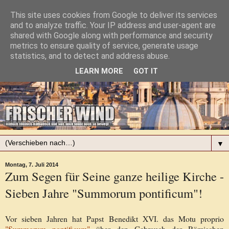
This site uses cookies from Google to deliver its services
and to analyze traffic. Your IP address and user-agent are
shared with Google along with performance and security
metrics to ensure quality of service, generate usage
statistics, and to detect and address abuse.
LEARN MORE
GOT IT
▼
Montag, 7. Juli 2014
Zum Segen für Seine ganze heilige Kirche -
Sieben Jahre "Summorum pontificum"!
Vor sieben Jahren hat Papst Benedikt XVI. das Motu proprio
"Summorum pontificum"
über den Gebrauch der Römischen