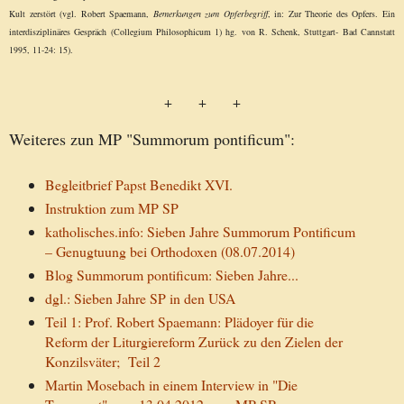
Kult zerstört (vgl. Robert Spaemann,
Bemerkungen zum Opferbegriff
, in: Zur Theorie des Opfers. Ein
interdisziplinäres Gespräch (Collegium Philosophicum 1) hg. von R. Schenk, Stuttgart- Bad Cannstatt
1995, 11-24: 15).
+ + +
Weiteres zun MP "Summorum pontificum":
Begleitbrief Papst Benedikt XVI.
Instruktion zum MP SP
katholisches.info:
Sieben Jahre Summorum Pontificum
– Genugtuung bei Orthodoxen (08.07.2014)
Blog Summorum pontificum: Sieben Jahre...
dgl.: Sieben Jahre SP in den USA
Teil 1: Prof. Robert Spaemann: Plädoyer für die
Reform der Liturgiereform Zurück zu den Zielen der
Konzilsväter;
Teil 2
Martin Mosebach in einem Interview in "Die