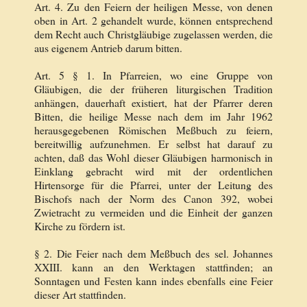
Art. 4. Zu den Feiern der heiligen Messe, von denen
oben in Art. 2 gehandelt wurde, können entsprechend
dem Recht auch Christgläubige zugelassen werden, die
aus eigenem Antrieb darum bitten.
Art. 5 § 1. In Pfarreien, wo eine Gruppe von
Gläubigen, die der früheren liturgischen Tradition
anhängen, dauerhaft existiert, hat der Pfarrer deren
Bitten, die heilige Messe nach dem im Jahr 1962
herausgegebenen Römischen Meßbuch zu feiern,
bereitwillig aufzunehmen. Er selbst hat darauf zu
achten, daß das Wohl dieser Gläubigen harmonisch in
Einklang gebracht wird mit der ordentlichen
Hirtensorge für die Pfarrei, unter der Leitung des
Bischofs nach der Norm des Canon 392, wobei
Zwietracht zu vermeiden und die Einheit der ganzen
Kirche zu fördern ist.
§ 2. Die Feier nach dem Meßbuch des sel. Johannes
XXIII. kann an den Werktagen stattfinden; an
Sonntagen und Festen kann indes ebenfalls eine Feier
dieser Art stattfinden.