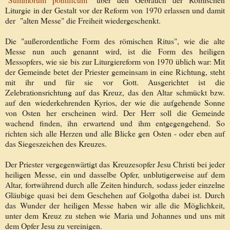
Liturgie in der Gestalt vor der Reform von 1970 erlassen und damit
der "alten Messe" die Freiheit wiedergeschenkt.
Die "außerordentliche Form des römischen Ritus", wie die alte
Messe nun auch genannt wird, ist die Form des heiligen
Messopfers, wie sie bis zur Liturgiereform von 1970 üblich war: Mit
der Gemeinde betet der Priester gemeinsam in eine Richtung, steht
mit ihr und für sie vor Gott. Ausgerichtet ist die
Zelebrationsrichtung auf das Kreuz, das den Altar schmückt bzw.
auf den wiederkehrenden Kyrios, der wie die aufgehende Sonne
von Osten her erscheinen wird. Der Herr soll die Gemeinde
wachend finden, ihn erwartend und ihm entgegengehend. So
richten sich alle Herzen und alle Blicke gen Osten - oder eben auf
das Siegeszeichen des Kreuzes.
Der Priester vergegenwärtigt das Kreuzesopfer Jesu Christi bei jeder
heiligen Messe, ein und dasselbe Opfer, unblutigerweise auf dem
Altar, fortwährend durch alle Zeiten hindurch, sodass jeder einzelne
Gläubige quasi bei dem Geschehen auf Golgotha dabei ist. Durch
das Wunder der heiligen Messe haben wir alle die Möglichkeit,
unter dem Kreuz zu stehen wie Maria und Johannes und uns mit
dem Opfer Jesu zu vereinigen.