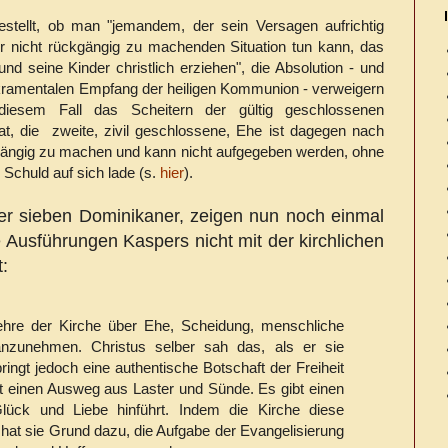
stellt, ob man "jemandem, der sein Versagen aufrichtig
er nicht rückgängig zu machenden Situation tun kann, das
und seine Kinder christlich erziehen", die Absolution - und
akramentalen Empfang der heiligen Kommunion - verweigern
iesem Fall das Scheitern der gültig geschlossenen
, die zweite, zivil geschlossene, Ehe ist dagegen nach
kgängig zu machen und kann nicht aufgegeben werden, ohne
 Schuld auf sich lade (s.
hier
).
ter sieben Dominikaner, zeigen nun noch einmal
e Ausführungen Kaspers nicht mit der kirchlichen
t:
ehre der Kirche über Ehe, Scheidung, menschliche
anzunehmen. Christus selber sah das, als er sie
ringt jedoch eine authentische Botschaft der Freiheit
bt einen Ausweg aus Laster und Sünde. Es gibt einen
ück und Liebe hinführt. Indem die Kirche diese
, hat sie Grund dazu, die Aufgabe der Evangelisierung