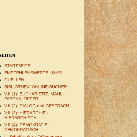
SEITEN
STARTSEITE
EMPFEHLENSWERTE LINKS
QUELLEN
BIBLIOTHEK/ ONLINE-BÜCHER
V.II (1): EUCHARISTIE, MAHL,
PASCHA, OPFER
V.II (2): DIALOG und GESPRÄCH
V.II (3): HIERARCHIE -
HIERARCHISCH
V.II (4): DEMOKRATIE -
DEMOKRATISCH
L. Scheffczyk zu: "Wiederverh.