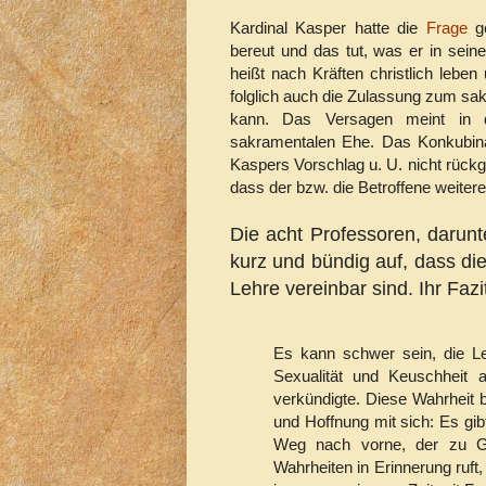
Kardinal Kasper hatte die
Frage
ge
bereut und das tut, was er in sein
heißt nach Kräften christlich leben 
folglich auch die Zulassung zum s
kann. Das Versagen meint in d
sakramentalen Ehe. Das Konkubinat
Kaspers Vorschlag u. U. nicht rüc
dass der bzw. die Betroffene weitere
Die acht Professoren, darun
kurz und bündig auf, dass di
Lehre vereinbar sind. Ihr Fazi
Es kann schwer sein, die L
Sexualität und Keuschheit 
verkündigte. Diese Wahrheit b
und Hoffnung mit sich: Es gi
Weg nach vorne, der zu Gl
Wahrheiten in Erinnerung ruft