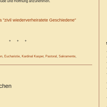
Freude und Hoffnung anzunehmen.
 "zivil wiederverheiratete Geschiedene"
+ + +
en
,
Eucharistie
,
Kardinal Kasper
,
Pastoral
,
Sakramente
,
ichen