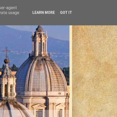
user-agent
erate usage
LEARN MORE
GOT IT