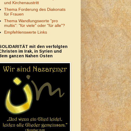
und Kirchenaustritt
Thema Forderung des Diakonats
für Frauen
Thema Wandlungsworte "pro
multis": "für viele" oder "für alle"?
Empfehlenswerte Links
SOLIDARITÄT mit den verfolgten
Christen im Irak, in Syrien und
dem ganzen Nahen Osten