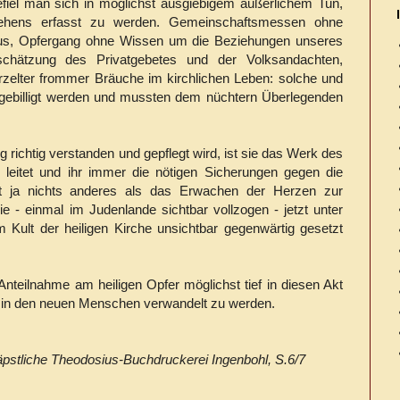
fiel man sich in möglichst ausgiebigem äußerlichem Tun,
hens erfasst zu werden. Gemeinschaftsmessen ohne
tus, Opfergang ohne Wissen um die Beziehungen unseres
schätzung des Privatgebetes und der Volksandachten,
urzelter frommer Bräuche im kirchlichen Leben: solche und
gebilligt werden und mussten dem nüchtern Überlegenden
 richtig verstanden und gepflegt wird, ist sie das Werk des
e leitet und ihr immer die nötigen Sicherungen gegen die
ist ja nichts anderes als das Erwachen der Herzen zur
ie - einmal im Judenlande sichtbar vollzogen - jetzt unter
Kult der heiligen Kirche unsichtbar gegenwärtig gesetzt
 Anteilnahme am heiligen Opfer möglichst tief in diesen Akt
 in den neuen Menschen verwandelt zu werden.
äpstliche Theodosius-Buchdruckerei Ingenbohl, S.6/7