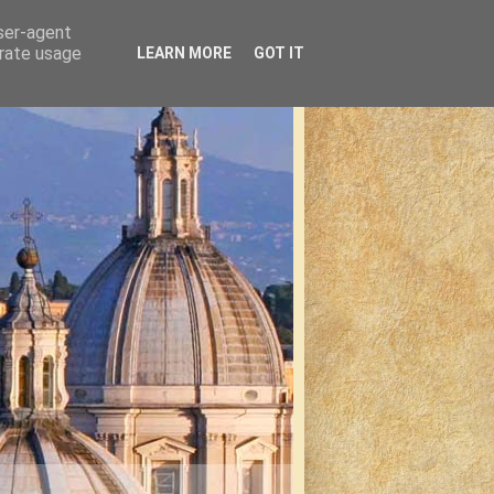
user-agent
erate usage
LEARN MORE
GOT IT