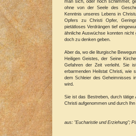
man sich, oder noch schlimmer, ge
ohne von der Seele des Gesche
Kenntnis unseres Lebens in Chris
Opfers zu Christi Opfer, Gering
pietätloses Verdrängen tief eingew
ähnliche Auswüchse konnten nicht 
doch zu denken geben.
Aber da, wo die liturgische Bewegung
Heiligen Geistes, der Seine Kirch
Gefahren der Zeit verleiht. Sie 
erbarmenden Heilstat Christi, wie s
dem Schleier des Geheimnisses im 
wird.
Sie ist das Bestreben, durch tätige
Christi aufgenommen und durch Ihn
aus: "Eucharistie und Erziehung"; P