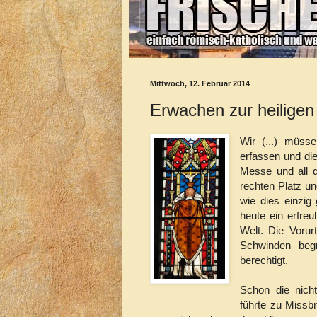
Mittwoch, 12. Februar 2014
Erwachen zur heilige
Wir (...) müsse
erfassen und die
Messe und all d
rechten Platz u
wie dies einzig
heute ein erfre
Welt. Die Vorur
Schwinden begr
berechtigt.
Schon die nich
führte zu Missb