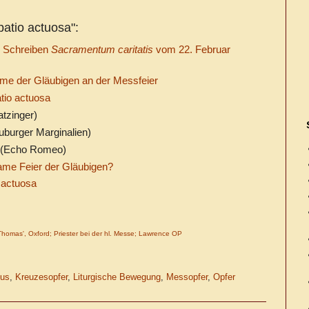
atio actuosa":
s Schreiben
Sacramentum caritatis
vom 22. Februar
hme der Gläubigen an der Messfeier
tio actuosa
atzinger)
uburger Marginalien)
(Echo Romeo)
ame Feier der Gläubigen?
 actuosa
Thomas', Oxford; Priester bei der hl. Messe; Lawrence OP
tus
,
Kreuzesopfer
,
Liturgische Bewegung
,
Messopfer
,
Opfer