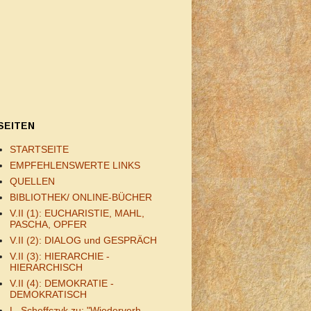
SEITEN
STARTSEITE
EMPFEHLENSWERTE LINKS
QUELLEN
BIBLIOTHEK/ ONLINE-BÜCHER
V.II (1): EUCHARISTIE, MAHL,
PASCHA, OPFER
V.II (2): DIALOG und GESPRÄCH
V.II (3): HIERARCHIE -
HIERARCHISCH
V.II (4): DEMOKRATIE -
DEMOKRATISCH
L. Scheffczyk zu: "Wiederverh.