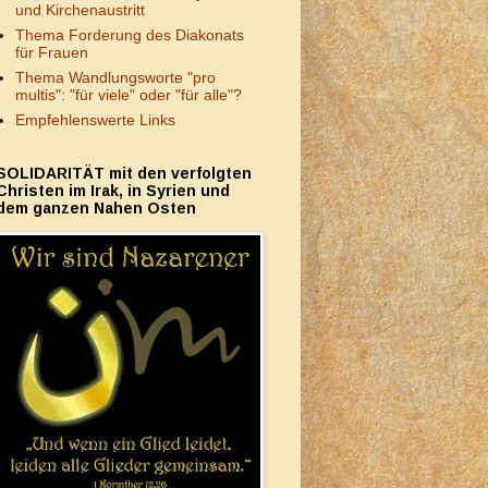
und Kirchenaustritt
Thema Forderung des Diakonats
für Frauen
Thema Wandlungsworte "pro
multis": "für viele" oder "für alle"?
Empfehlenswerte Links
SOLIDARITÄT mit den verfolgten
Christen im Irak, in Syrien und
dem ganzen Nahen Osten