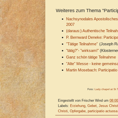
Weiteres zum Thema "Particip
Nachsynodales Apostolische
2007
(daraus:) Authentische Teilna
P. Bernward Deneke: Participa
"Tätige Teilnahme"
(Joseph R
"tätig?"- "wirksam!"
(Klosterne
Ganz schön tätige Teilnahme
"Alte" Messe - keine gemeins
Martin Mosebach: Participatio
Foto:
Lady chapel at St 
Eingestellt von
Frischer Wind
um
08:00
Labels:
Erziehung
,
Gebet
,
Jesus Chris
Christi
,
Opfergabe
,
participatio actuosa