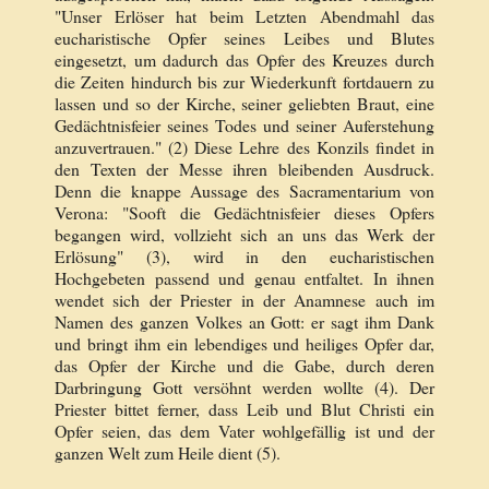
"Unser Erlöser hat beim Letzten Abendmahl das
eucharistische Opfer seines Leibes und Blutes
eingesetzt, um dadurch das Opfer des Kreuzes durch
die Zeiten hindurch bis zur Wiederkunft fortdauern zu
lassen und so der Kirche, seiner geliebten Braut, eine
Gedächtnisfeier seines Todes und seiner Auferstehung
anzuvertrauen." (2) Diese Lehre des Konzils findet in
den Texten der Messe ihren bleibenden Ausdruck.
Denn die knappe Aussage des Sacramentarium von
Verona: "Sooft die Gedächtnisfeier dieses Opfers
begangen wird, vollzieht sich an uns das Werk der
Erlösung" (3), wird in den eucharistischen
Hochgebeten passend und genau entfaltet. In ihnen
wendet sich der Priester in der Anamnese auch im
Namen des ganzen Volkes an Gott: er sagt ihm Dank
und bringt ihm ein lebendiges und heiliges Opfer dar,
das Opfer der Kirche und die Gabe, durch deren
Darbringung Gott versöhnt werden wollte (4). Der
Priester bittet ferner, dass Leib und Blut Christi ein
Opfer seien, das dem Vater wohlgefällig ist und der
ganzen Welt zum Heile dient (5).