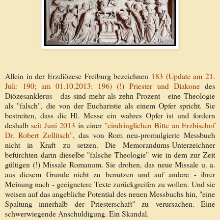
Allein in der Erzdiözese Freiburg bezeichnen
183 (Update am 21.
Juli: 190; am 01.10.2013: 196) (!) Priester und Diakone
des
Diözesanklerus - das sind mehr als zehn Prozent - eine Theologie
als "falsch", die von der Eucharistie als einem Opfer spricht. Sie
bestreiten, dass die Hl. Messe ein wahres Opfer ist und fordern
deshalb
seit Juni 2013
in einer
"ein­dring­li­chen Bitte an Erz­bi­schof
Dr. Robert Zol­litsch"
, das von Rom neu-promulgierte Messbuch
nicht in Kraft zu setzen. Die Memorandums-Unterzeichner
befürchten darin dieselbe "falsche Theologie" wie in dem zur Zeit
gültigen (!) Missale Romanum. Sie drohen, das neue Missale u. a.
aus diesem Grunde nicht zu benutzen und auf andere - ihrer
Meinung nach - geeignetere Texte zurückgreifen zu wollen. Und sie
weisen auf das angebliche Potential des neuen Messbuchs hin, "eine
Spaltung innerhalb der Priesterschaft" zu verursachen. Eine
schwerwiegende Anschuldigung. Ein Skandal.