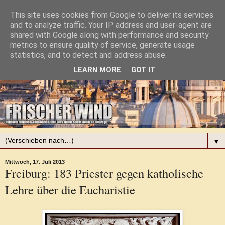
This site uses cookies from Google to deliver its services
and to analyze traffic. Your IP address and user-agent are
shared with Google along with performance and security
metrics to ensure quality of service, generate usage
statistics, and to detect and address abuse.
LEARN MORE
GOT IT
▼
Mittwoch, 17. Juli 2013
Freiburg: 183 Priester gegen katholische
Lehre über die Eucharistie