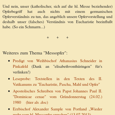
Und nein, unser (katholischer, sich auf die hl. Messe beziehender)
Opferbegriff hat auch nichts mit einem germanischen
Opferverständnis zu tun, das angeblich unsere Opfervorstellung und
deshalb unser (falsches) Verständnis von Eucharistie beeinflußt
habe. (So ein Schmarrn...)
+ + +
Weiteres zum Thema "Messopfer":
Predigt von Weihbischof Athanasius Schneider in
Pinkafeld
(Dank an "elisabethvonthüringen" für's
verlinken!)
Leseprobe: Textstellen in den Texten des II.
Vatikanums zu "Eucharistie, Pascha, Mahl und Opfer"
Apostolisches Schreiben von Papst Johannes Paul II.
"Dominicae cenae" vom Gründonnerstag (24.02.)
1980
(hier als .doc)
Erzbischof Alexander Sample von Portland „Wieder
mehr vom hl. Messopfer sprechen" (13.07.2013)