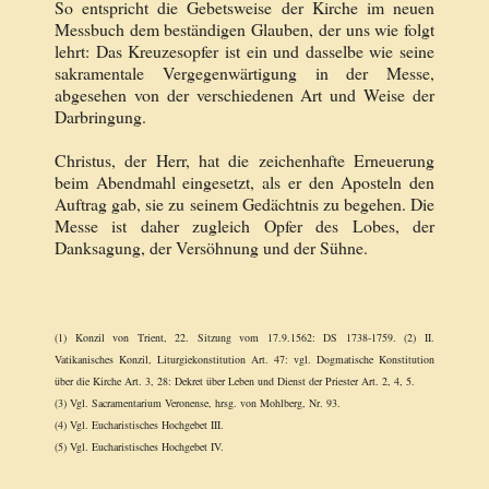
So entspricht die Gebetsweise der Kirche im neuen
Messbuch dem beständigen Glauben, der uns wie folgt
lehrt: Das Kreuzesopfer ist ein und dasselbe wie seine
sakramentale Vergegenwärtigung in der Messe,
abgesehen von der verschiedenen Art und Weise der
Darbringung.
Christus, der Herr, hat die zeichenhafte Erneuerung
beim Abendmahl eingesetzt, als er den Aposteln den
Auftrag gab, sie zu seinem Gedächtnis zu begehen. Die
Messe ist daher zugleich Opfer des Lobes, der
Danksagung, der Versöhnung und der Sühne.
(1) Konzil von Trient, 22. Sitzung vom 17.9.1562: DS 1738-1759.
(2) II.
Vatikanisches Konzil, Liturgiekonstitution Art. 47: vgl. Dogmatische Konstitution
über die Kirche Art. 3, 28: Dekret über Leben und Dienst der Priester Art. 2, 4, 5.
(3) Vgl. Sacramentarium Veronense, hrsg. von Mohlberg, Nr. 93.
(4) Vgl. Eucharistisches Hochgebet III.
(5) Vgl. Eucharistisches Hochgebet IV.