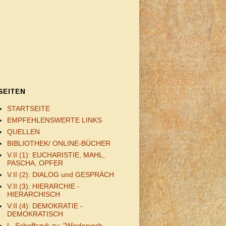
SEITEN
STARTSEITE
EMPFEHLENSWERTE LINKS
QUELLEN
BIBLIOTHEK/ ONLINE-BÜCHER
V.II (1): EUCHARISTIE, MAHL,
PASCHA, OPFER
V.II (2): DIALOG und GESPRÄCH
V.II (3): HIERARCHIE -
HIERARCHISCH
V.II (4): DEMOKRATIE -
DEMOKRATISCH
L. Scheffczyk zu: "Wiederverh.