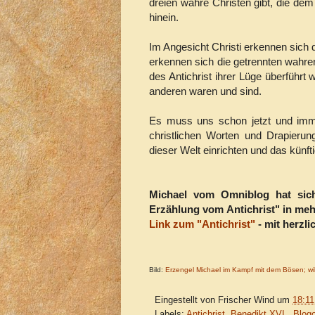
dreien wahre Christen gibt, die de
hinein.
Im Angesicht Christi erkennen sich 
erkennen sich die getrennten wahre
des Antichrist ihrer Lüge überführt 
anderen waren und sind.
Es muss uns schon jetzt und imme
christlichen Worten und Drapierun
dieser Welt einrichten und das künft
Michael vom Omniblog hat sic
Erzählung vom Antichrist" in meh
Link zum "Antichrist"
- mit herzl
Bild:
Erzengel Michael im Kampf mit dem Bösen; w
Eingestellt von
Frischer Wind
um
18:11
Labels:
Antichrist
,
Benedikt XVI.
,
Blog