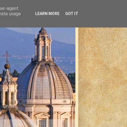
user-agent
erate usage
LEARN MORE
GOT IT