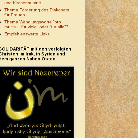
und Kirchenaustritt
Thema Forderung des Diakonats
für Frauen
Thema Wandlungsworte "pro
multis": "für viele" oder "für alle"?
Empfehlenswerte Links
SOLIDARITÄT mit den verfolgten
Christen im Irak, in Syrien und
dem ganzen Nahen Osten