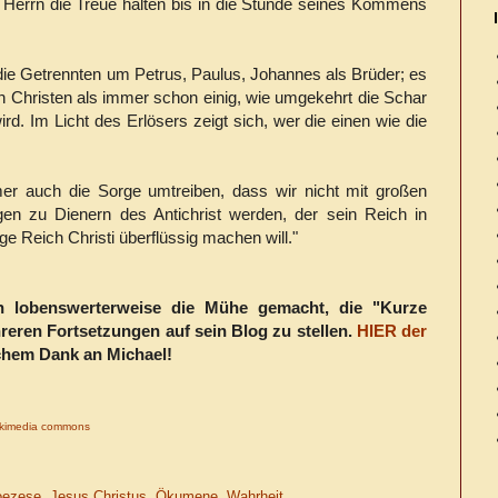
m Herrn die Treue halten bis in die Stunde seines Kommens
die Getrennten um Petrus, Paulus, Johannes als Brüder; es
n Christen als immer schon einig, wie umgekehrt die Schar
wird. Im Licht des Erlösers zeigt sich, wer die einen wie die
r auch die Sorge umtreiben, dass wir nicht mit großen
gen zu Dienern des Antichrist werden, der sein Reich in
ige Reich Christi überflüssig machen will."
h lobenswerterweise die Mühe gemacht, die "Kurze
reren Fortsetzungen auf sein Blog zu stellen.
HIER der
ichem Dank an Michael!
ikimedia commons
oezese
,
Jesus Christus
,
Ökumene
,
Wahrheit