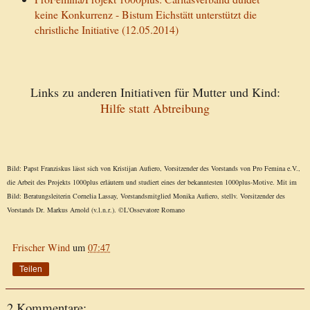
keine Konkurrenz - Bistum Eichstätt unterstützt die
christliche Initiative (12.05.2014)
Links zu anderen Initiativen für Mutter und Kind:
Hilfe statt Abtreibung
Bild: Papst Franziskus lässt sich von Kristijan Aufiero, Vorsitzender des Vorstands von Pro Femina e.V.,
die Arbeit des Projekts 1000plus erläutern und studiert eines der bekanntesten 1000plus-Motive. Mit im
Bild: Beratungsleiterin Cornelia Lassay, Vorstandsmitglied Monika Aufiero, stellv. Vorsitzender des
Vorstands Dr. Markus Arnold (v.l.n.r.). ©L'Ossevatore Romano
Frischer Wind
um
07:47
Teilen
2 Kommentare: