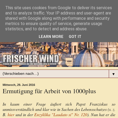
This site uses cookies from Google to deliver its services
and to analyze traffic. Your IP address and user-agent are
shared with Google along with performance and security
metrics to ensure quality of service, generate usage
statistics, and to detect and address abuse.
LEARN MORE
GOT IT
▼
Mittwoch, 29. Juni 2016
Ermutigung für Arbeit von 1000plus
In kaum einer Frage äußert sich Papst Franziskus so
unmissverständlich und klar wie in Sachen des Lebensschutzes (s. z.
B.
hier
und in der
Enzyklika "Laudato si" Nr. 120
). Nun hat er die