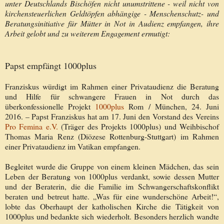
unter Deutschlands Bischöfen nicht unumstrittene - weil nicht von
kirchensteuerlichen Geldtöpfen abhängige - Menschenschutz- und
Beratungsinitiative für Mütter in Not in Audienz empfangen, ihre
Arbeit gelobt und zu weiterem Engagement ermutigt:
Papst empfängt 1000plus
Franziskus würdigt im Rahmen einer Privataudienz die Beratung
und Hilfe für schwangere Frauen in Not durch das
überkonfessionelle Projekt
1000plus
Rom / München, 24. Juni
2016. – Papst Franziskus hat am 17. Juni den Vorstand des Vereins
Pro Femina e.V.
(Träger des Projekts 1000plus) und Weihbischof
Thomas Maria Renz (Diözese Rottenburg-Stuttgart) im Rahmen
einer Privataudienz im Vatikan empfangen.
Begleitet wurde die Gruppe von einem kleinen Mädchen, das sein
Leben der Beratung von 1000plus verdankt, sowie dessen Mutter
und der Beraterin, die die Familie im Schwangerschaftskonflikt
beraten und betreut hatte. „Was für eine wunderschöne Arbeit!“,
lobte das Oberhaupt der katholischen Kirche die Tätigkeit von
1000plus und bedankte sich wiederholt. Besonders herzlich wandte