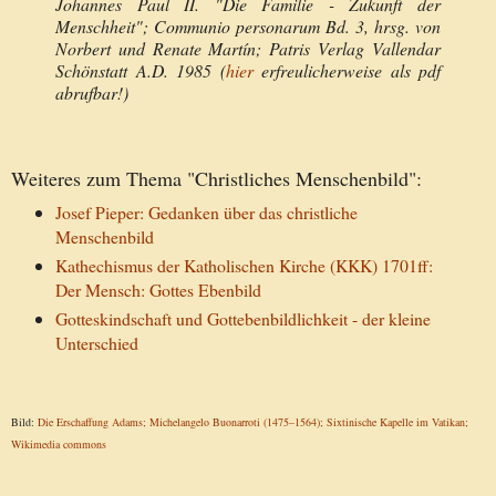
Johannes Paul II. "Die Familie - Zukunft der
Menschheit"; Communio personarum Bd. 3, hrsg. von
Norbert und Renate Martín;
Patris Verlag Vallendar
Schönstatt
A.D. 1985 (
hier
erfreulicherweise als pdf
abrufbar!)
Weiteres zum Thema "Christliches Menschenbild":
Josef Pieper: Gedanken über das christliche
Menschenbild
Kathechismus der Katholischen Kirche (KKK) 1701ff:
Der Mensch: Gottes Ebenbild
Gotteskindschaft und Gottebenbildlichkeit - der kleine
Unterschied
Bild:
Die Erschaffung Adams;
Michelangelo Buonarroti
(1475–1564); Sixtinische Kapelle im Vatikan;
Wikimedia commons