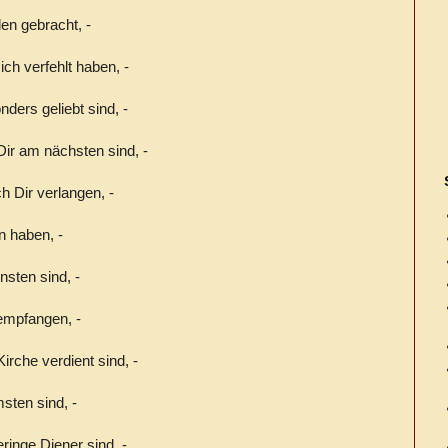
en gebracht, -
ch verfehlt haben, -
nders geliebt sind, -
 Dir am nächsten sind, -
h Dir verlangen, -
n haben, -
nsten sind, -
 empfangen, -
irche verdient sind, -
sten sind, -
ringe Diener sind, -