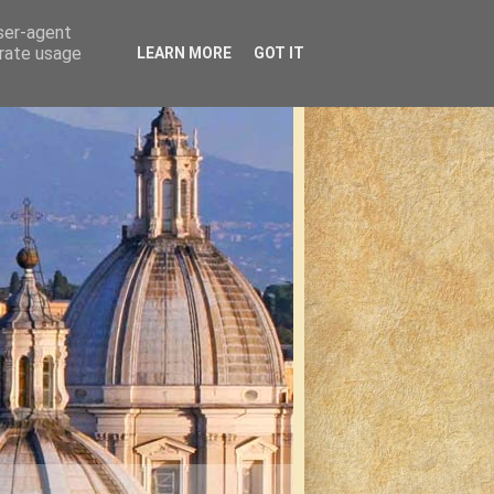
user-agent
erate usage
LEARN MORE
GOT IT