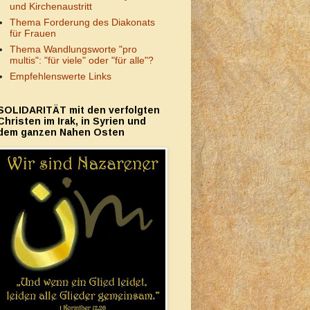
und Kirchenaustritt
Thema Forderung des Diakonats
für Frauen
Thema Wandlungsworte "pro
multis": "für viele" oder "für alle"?
Empfehlenswerte Links
SOLIDARITÄT mit den verfolgten
Christen im Irak, in Syrien und
dem ganzen Nahen Osten