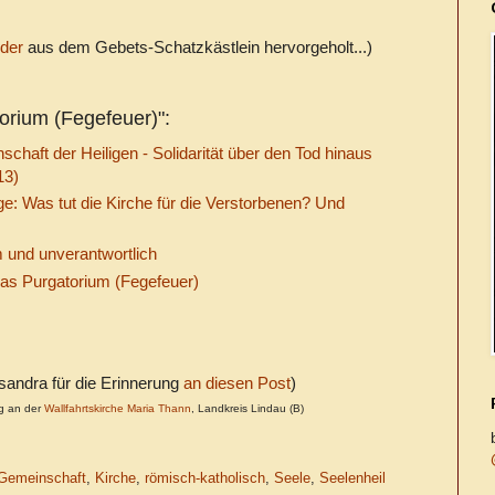
der
aus dem Gebets-Schatzkästlein hervorgeholt...)
rium (Fegefeuer)":
chaft der Heiligen - Solidarität über den Tod hinaus
13)
nge: Was tut die Kirche für die Verstorbenen? Und
und unverantwortlich
Das Purgatorium (Fegefeuer)
andra für die Erinnerung
an diesen Post
)
ng an der
Wallfahrtskirche Maria Thann
, Landkreis Lindau (B)
Gemeinschaft
,
Kirche
,
römisch-katholisch
,
Seele
,
Seelenheil