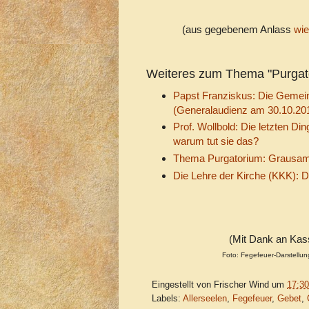
(aus gegebenem Anlass
wie
Weiteres zum Thema "Purgato
Papst Franziskus: Die Gemeins
(Generalaudienz am 30.10.20
Prof. Wollbold: Die letzten Di
warum tut sie das?
Thema Purgatorium: Grausam 
Die Lehre der Kirche (KKK): 
(Mit Dank an Kass
Foto: Fegefeuer-Darstellu
Eingestellt von
Frischer Wind
um
17:30
Labels:
Allerseelen
,
Fegefeuer
,
Gebet
,