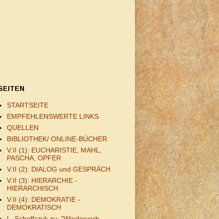
SEITEN
STARTSEITE
EMPFEHLENSWERTE LINKS
QUELLEN
BIBLIOTHEK/ ONLINE-BÜCHER
V.II (1): EUCHARISTIE, MAHL,
PASCHA, OPFER
V.II (2): DIALOG und GESPRÄCH
V.II (3): HIERARCHIE -
HIERARCHISCH
V.II (4): DEMOKRATIE -
DEMOKRATISCH
L. Scheffczyk zu: "Wiederverh.