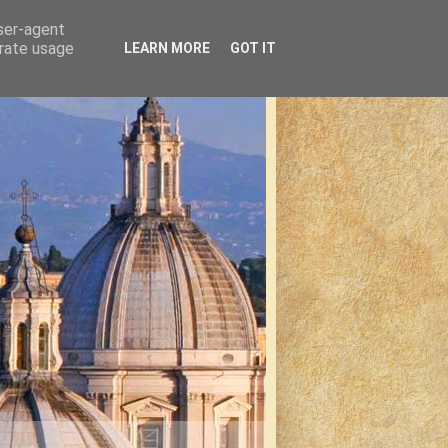
user-agent
erate usage
LEARN MORE
GOT IT