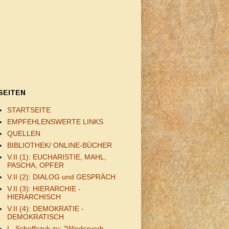
SEITEN
STARTSEITE
EMPFEHLENSWERTE LINKS
QUELLEN
BIBLIOTHEK/ ONLINE-BÜCHER
V.II (1): EUCHARISTIE, MAHL,
PASCHA, OPFER
V.II (2): DIALOG und GESPRÄCH
V.II (3): HIERARCHIE -
HIERARCHISCH
V.II (4): DEMOKRATIE -
DEMOKRATISCH
L. Scheffczyk zu: "Wiederverh.