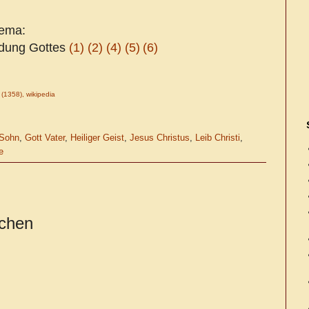
hema:
rdung Gottes
(1)
(2)
(4)
(5)
(6)
e (1358), wikipedia
 Sohn
,
Gott Vater
,
Heiliger Geist
,
Jesus Christus
,
Leib Christi
,
e
ichen