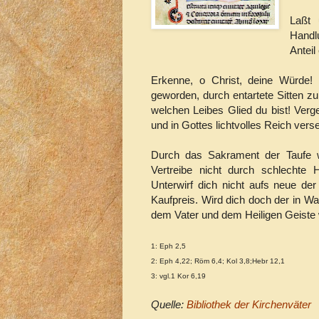
Laßt
Handl
Anteil
Erkenne, o Christ, deine Würde! K
geworden, durch entartete Sitten zu
welchen Leibes Glied du bist! Verge
und in Gottes lichtvolles Reich verse
Durch das Sakrament der Taufe 
Vertreibe nicht durch schlecht
Unterwirf dich nicht aufs neue der
Kaufpreis. Wird dich doch der in Wah
dem Vater und dem Heiligen Geiste 
1:
Eph 2,5
2:
Eph 4,22; Röm 6,4; Kol 3,8;Hebr 12,1
3:
vgl.1 Kor 6,19
Quelle:
Bibliothek der Kirchenväter