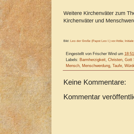
Weitere Kirchenväter zum T
Kirchenväter und Menschwe
Bild:
Leo der Große (Papst Leo I.) vor Attila; Initial
Eingestellt von
Frischer Wind
um
18:51
Labels:
Barmherzigkeit
,
Christen
,
Gott
Mensch
,
Menschwerdung
,
Taufe
,
Würd
Keine Kommentare:
Kommentar veröffentl