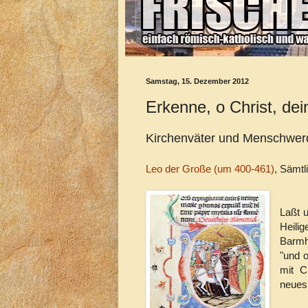
Samstag, 15. Dezember 2012
Erkenne, o Christ, de
Kirchenväter und Menschwerd
Leo der Große (um 400-461)
, Sämt
Laßt u
Heili
Barmhe
"und 
mit C
neues