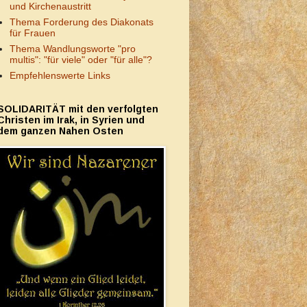
und Kirchenaustritt
Thema Forderung des Diakonats
für Frauen
Thema Wandlungsworte "pro
multis": "für viele" oder "für alle"?
Empfehlenswerte Links
SOLIDARITÄT mit den verfolgten
Christen im Irak, in Syrien und
dem ganzen Nahen Osten