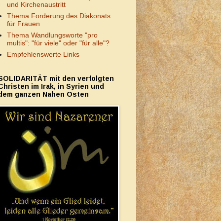
und Kirchenaustritt
Thema Forderung des Diakonats
für Frauen
Thema Wandlungsworte "pro
multis": "für viele" oder "für alle"?
Empfehlenswerte Links
SOLIDARITÄT mit den verfolgten
Christen im Irak, in Syrien und
dem ganzen Nahen Osten