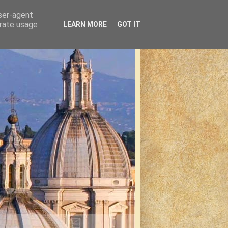
user-agent
erate usage
LEARN MORE
GOT IT