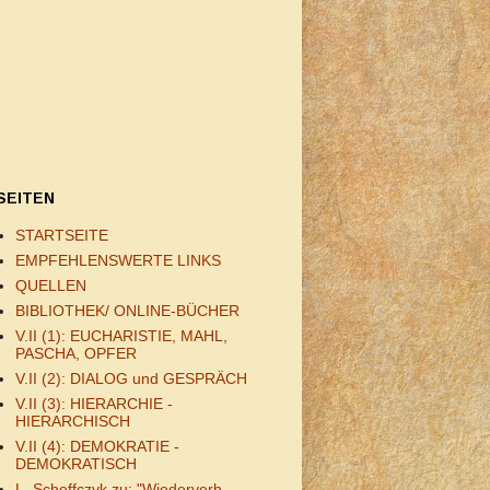
SEITEN
STARTSEITE
EMPFEHLENSWERTE LINKS
QUELLEN
BIBLIOTHEK/ ONLINE-BÜCHER
V.II (1): EUCHARISTIE, MAHL,
PASCHA, OPFER
V.II (2): DIALOG und GESPRÄCH
V.II (3): HIERARCHIE -
HIERARCHISCH
V.II (4): DEMOKRATIE -
DEMOKRATISCH
L. Scheffczyk zu: "Wiederverh.